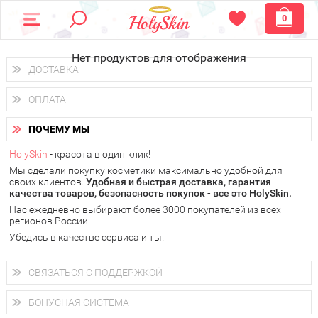
0
Нет продуктов для отображения
ДОСТАВКА
Доставка осуществляется
по всем городам России.
ОПЛАТА
Вы можете выбрать доставку курьером, Почтой России или
получить заказ в пунктах выдачи PickPoint или пункте
Вы можете оплатить свой заказ любым удобным способом:
самовывоза.
ПОЧЕМУ МЫ
наличными деньгами (
QIWI, ЮMoney, WebMoney
);
В 20 городах России доставка осуществляется уже
на
через интернет-банк (Альфа-банк, Сбербанк) и другими
следующий день.
HolySkin
- красота в один клик!
электронными способами.
Мы сделали покупку косметики максимально удобной для
у Вас всегда есть возможность получить
бесплатную
своих клиентов.
доставку от HolySkin.
Удобная и быстрая доставка, гарантия
качества товаров, безопасность покупок - все это HolySkin.
подробнее об условиях доставки и оплаты в Вашем городе
Нас ежедневно выбирают более 3000 покупателей из всех
регионов России.
Убедись в качестве сервиса и ты!
СВЯЗАТЬСЯ С ПОДДЕРЖКОЙ
+7 (800) 707-24-55
Мы будем рады ответить на все Ваши вопросы по работе
БОНУСНАЯ СИСТЕМА
магазина, проконсультировать по товарам, рассказать о