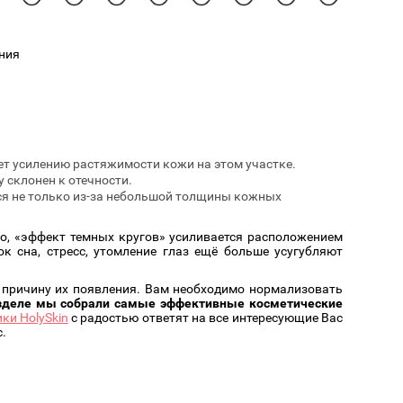
Cмотреть
Cмотреть
Прочие аксессуары
Все бренды >>
ния
ует усилению растяжимости кожи на этом участке.
 склонен к отечности.
ся не только из-за небольшой толщины кожных
го, «эффект темных кругов» усиливается расположением
к сна, стресс, утомление глаз ещё больше усугубляют
 причину их появления. Вам необходимо нормализовать
зделе мы собрали самые эффективные косметические
ки HolySkin
с радостью ответят на все интересующие Вас
.