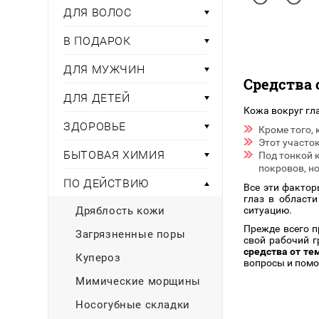
Тени для век
Румяна
ДЛЯ ВОЛОС
Самый
широкий ассортимент
косметики всегда 
Туши для ресниц
Для фиксации маки
В подарок
Подборки
Тональные основы
В ПОДАРОК
Хайлайтер / Бронзат
Для мужчин
ДЛЯ МУЖЧИН
Средства 
ДЛЯ ГЛАЗ
Для детей
ДЛЯ ДЕТЕЙ
Кожа вокруг гла
Базы под тени
ЗДОРОВЬЕ
Здоровье
Кроме того,
Карандаши для глаз
Этот участо
Подводки
БЫТОВАЯ ХИМИЯ
Под тонкой 
Бытовая химия
Тени для век
покровов, но
ПО ДЕЙСТВИЮ
Туши для ресниц
Все эти фактор
Подборки
глаз в области
Дряблость кожи
ситуацию.
Прежде всего п
Загрязненные поры
свой рабочий г
средства от те
Купероз
вопросы и помо
Мимические морщины
Носогубные складки