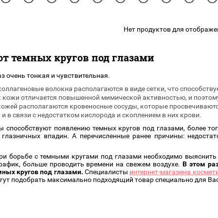
подарочные наборы
в наличии!
Для очистки
яжа
ДЛЯ ГУБ
Универсальные кисти
Нет продуктов для отображе
Блески
Щеточки
ор
Карандаши для губ
Трафареты
от темных кругов под глазами
Помады
Наборы кистей
Тинты
з очень тонкая и чувствительная.
 коллагеновые волокна располагаются в виде сетки, что способств
к кожи отличается повышенной мимической активностью, и поэтому
кожей располагаются кровеносные сосуды, которые просвечивают
 и в связи с недостатком кислорода и скоплением в них крови.
ы способствуют появлению темных кругов под глазами, более то
 глазничных впадин. А перечисленные ранее причины: недостато
ри борьбе с темными кругами под глазами необходимо выяснить
рафик, больше проводить времени на свежем воздухе.
В этом ра
мных кругов под глазами.
Специалисты
интернет-магазина космети
гут подобрать максимально подходящий товар специально для Вас