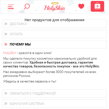
0
Нет продуктов для отображения
ДОСТАВКА
Доставка осуществляется
по всем городам России.
ОПЛАТА
Вы можете выбрать доставку курьером, Почтой России или
получить заказ в пунктах выдачи PickPoint или пункте
Вы можете оплатить свой заказ любым удобным способом:
самовывоза.
ПОЧЕМУ МЫ
наличными деньгами (
QIWI, ЮMoney, WebMoney
);
В 20 городах России доставка осуществляется уже
на
через интернет-банк (Альфа-банк, Сбербанк) и другими
следующий день.
HolySkin
- красота в один клик!
электронными способами.
Мы сделали покупку косметики максимально удобной для
у Вас всегда есть возможность получить
бесплатную
своих клиентов.
доставку от HolySkin.
Удобная и быстрая доставка, гарантия
качества товаров, безопасность покупок - все это HolySkin.
подробнее об условиях доставки и оплаты в Вашем городе
Нас ежедневно выбирают более 3000 покупателей из всех
регионов России.
Убедись в качестве сервиса и ты!
СВЯЗАТЬСЯ С ПОДДЕРЖКОЙ
+7 (800) 707-24-55
Мы будем рады ответить на все Ваши вопросы по работе
БОНУСНАЯ СИСТЕМА
магазина, проконсультировать по товарам, рассказать о