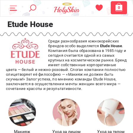
0
Etude House
Среди разнообразия южнокорейских
брендов особо выделяется
Etude House
.
Компания была образована в 1985 году и
сегодня считается одной из самых
крупных на косметическом рынке. Бренд
имеет собственные корпоративные
цвета — белый и нежно-розовый. Слоган компании полностью
олицетворяет её философию —
«Макияж не должен быть
скучным!»
Залог успеха, по мнению команды Etude House,
заключается в осуществлении мечты женщин всего мира —
сочетание красоты и результативности.
Макияж
Уход за лицом
Уход за телом