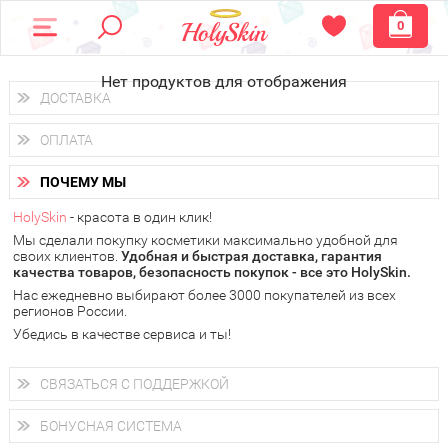
0
Нет продуктов для отображения
ДОСТАВКА
Доставка осуществляется
по всем городам России.
ОПЛАТА
Вы можете выбрать доставку курьером, Почтой России или
получить заказ в пунктах выдачи PickPoint или пункте
Вы можете оплатить свой заказ любым удобным способом:
самовывоза.
ПОЧЕМУ МЫ
наличными деньгами (
QIWI, ЮMoney, WebMoney
);
В 20 городах России доставка осуществляется уже
на
через интернет-банк (Альфа-банк, Сбербанк) и другими
следующий день.
HolySkin
- красота в один клик!
электронными способами.
Мы сделали покупку косметики максимально удобной для
у Вас всегда есть возможность получить
бесплатную
своих клиентов.
доставку от HolySkin.
Удобная и быстрая доставка, гарантия
качества товаров, безопасность покупок - все это HolySkin.
подробнее об условиях доставки и оплаты в Вашем городе
Нас ежедневно выбирают более 3000 покупателей из всех
регионов России.
Убедись в качестве сервиса и ты!
СВЯЗАТЬСЯ С ПОДДЕРЖКОЙ
+7 (800) 707-24-55
Мы будем рады ответить на все Ваши вопросы по работе
БОНУСНАЯ СИСТЕМА
магазина, проконсультировать по товарам, рассказать о