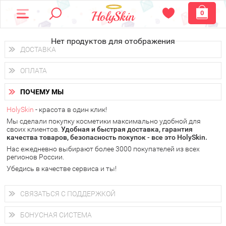
0
Нет продуктов для отображения
ДОСТАВКА
Доставка осуществляется
по всем городам России.
ОПЛАТА
Вы можете выбрать доставку курьером, Почтой России или
получить заказ в пунктах выдачи PickPoint или пункте
Вы можете оплатить свой заказ любым удобным способом:
самовывоза.
ПОЧЕМУ МЫ
наличными деньгами (
QIWI, ЮMoney, WebMoney
);
В 20 городах России доставка осуществляется уже
на
через интернет-банк (Альфа-банк, Сбербанк) и другими
следующий день.
HolySkin
- красота в один клик!
электронными способами.
Мы сделали покупку косметики максимально удобной для
у Вас всегда есть возможность получить
бесплатную
своих клиентов.
доставку от HolySkin.
Удобная и быстрая доставка, гарантия
качества товаров, безопасность покупок - все это HolySkin.
подробнее об условиях доставки и оплаты в Вашем городе
Нас ежедневно выбирают более 3000 покупателей из всех
регионов России.
Убедись в качестве сервиса и ты!
СВЯЗАТЬСЯ С ПОДДЕРЖКОЙ
+7 (800) 707-24-55
Мы будем рады ответить на все Ваши вопросы по работе
БОНУСНАЯ СИСТЕМА
магазина, проконсультировать по товарам, рассказать о