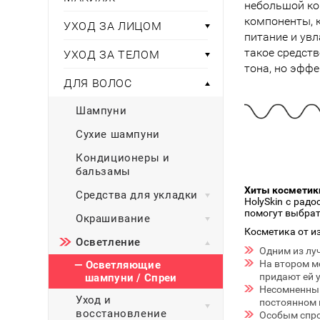
Тени для век
небольшой ко
Румяна
Самый
широкий ассортимент
косметики всегда 
Туши для ресниц
компоненты, 
Для фиксации маки
УХОД ЗА ЛИЦОМ
В подарок
Подборки
питание и увл
Тональные основы
такое средств
УХОД ЗА ТЕЛОМ
Хайлайтер / Бронзат
Для мужчин
тона, но эфф
ДЛЯ ВОЛОС
ДЛЯ ГЛАЗ
Для детей
Шампуни
Базы под тени
Здоровье
Карандаши для глаз
Сухие шампуни
Подводки
Кондиционеры и
Бытовая химия
Тени для век
бальзамы
Туши для ресниц
Хиты косметики
Подборки
Средства для укладки
HolySkin с рад
помогут выбрат
Окрашивание
Косметика от и
Осветление
Одним из лу
На втором м
— Осветляющие
придают ей 
шампуни / Спреи
Несомненный
Уход и
постоянном 
восстановление
Особым спро