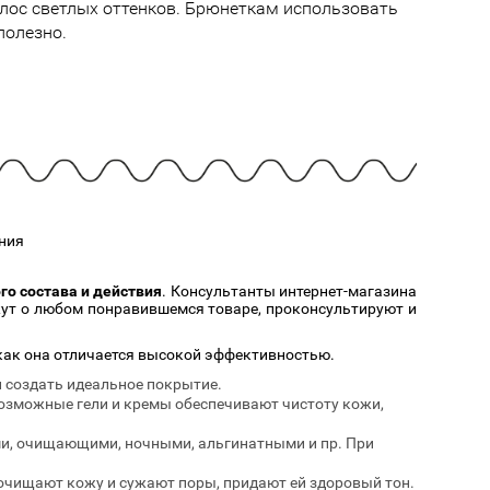
Cмотреть
Cмотреть
олос светлых оттенков. Брюнеткам использовать
Прочие аксессуары
Все бренды >>
полезно.
ния
о состава и действия
. Консультанты интернет-магазина
ажут о любом понравившемся товаре, проконсультируют и
как она отличается высокой эффективностью.
и создать идеальное покрытие.
евозможные гели и кремы обеспечивают чистоту кожи,
ми, очищающими, ночными, альгинатными и пр. При
очищают кожу и сужают поры, придают ей здоровый тон.