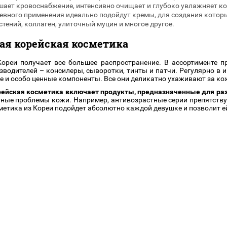
шает кровоснабжение, интенсивно очищает и глубоко увлажняет ко
евного применения идеально подойдут кремы, для создания котор
тений, коллаген, улиточный муцин и многое другое.
ая корейская косметика
Кореи получает все большее распространение. В ассортименте 
зводителей – консилеры, сыворотки, тинты и патчи. Регулярно в и
е и особо ценные компоненты. Все они деликатно ухаживают за ко
ейская косметика включает продукты, предназначенные для раз
ные проблемы кожи. Например, антивозрастные серии препятству
метика из Кореи подойдет абсолютно каждой девушке и позволит е