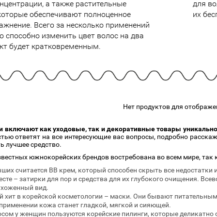
нцентрации, а также растительные
для в
подарочные наборы
в наличии!
Для очистки
которые обеспечивают полноценное
их бес
яжа
ДЛЯ ГУБ
Универсальные кисти
ажнение. Всего за несколько применений
Блески
Щеточки
о способно изменить цвет волос на два
ор
Карандаши для губ
ект будет кратковременным.
Трафареты
Помады
Наборы кистей
Тинты
Нет продуктов для отображе
 включают как уходовые, так и декоративные товары уникальног
остью ответят на все интересующие вас вопросы, подробно расск
ь лучшее средство.
звестных южнокорейских брендов востребована во всем мире, так 
чших считается BB крем, который способен скрыть все недостатки 
есте – затирки для пор и средства для их глубокого очищения. Вс
ухоженный вид.
 хит в корейской косметологии – маски. Они бывают питательны
применении кожа станет гладкой, мягкой и сияющей.
сом у женщин пользуются корейские пилинги, которые деликатно 