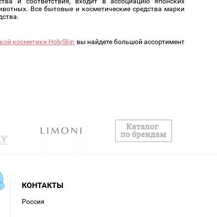
тва и соответствия, входит в ассоциацию японских
ивотных. Все бытовые и косметические средства марки
дства.
кой косметики HolySkin
вы найдете большой ассортимент
КОНТАКТЫ
Россия