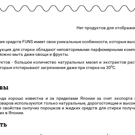
подарочные наборы
в наличии!
Для очистки
яжа
ДЛЯ ГУБ
Универсальные кисти
Блески
Щеточки
ор
Карандаши для губ
Нет продуктов для отображе
Трафареты
Помады
Наборы кистей
ия средств FUNS имеет свои уникальные особенности, которые выс
Тинты
дукция для стирки обладают неповторимыми парфюмерными компо
можно мыть даже овощи и фрукты.
уктов - большое количество натуральных масел и экстрактов ра
торые отстирывают загрязнения даже при стирке на 30⁰С.
ывы
нда хорошо известна и за пределами Японии за счет экспорта
оваров используются только натуральные, дорогостоящие и выс
е свойства сыпучих порошков и жидких средств для стирки пол
их в Японии.
ть