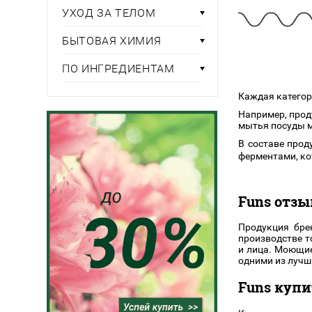
Тени для век
Румяна
Самый
УХОД ЗА ТЕЛОМ
широкий ассортимент
косметики всегда 
Туши для ресниц
Для фиксации маки
В подарок
Подборки
Тональные основы
БЫТОВАЯ ХИМИЯ
Хайлайтер / Бронзат
Для мужчин
ПО ИНГРЕДИЕНТАМ
ДЛЯ ГЛАЗ
Для детей
Каждая категор
Базы под тени
Например, про
Здоровье
мытья посуды 
Карандаши для глаз
В составе прод
Подводки
Бытовая химия
ферментами, ко
Тени для век
Туши для ресниц
Подборки
Funs отз
Продукция бре
производстве т
и лица. Моющи
одними из лучш
Funs купи