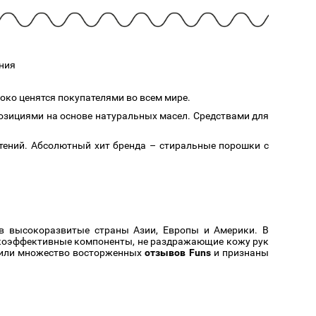
Cмотреть
Cмотреть
Прочие аксессуары
Все бренды >>
ния
око ценятся покупателями во всем мире.
зициями на основе натуральных масел. Средствами для
стений. Абсолютный хит бренда – стиральные порошки с
 в высокоразвитые страны Азии, Европы и Америки. В
окоэффективные компоненты, не раздражающие кожу рук
учили множество восторженных
отзывов Funs
и признаны