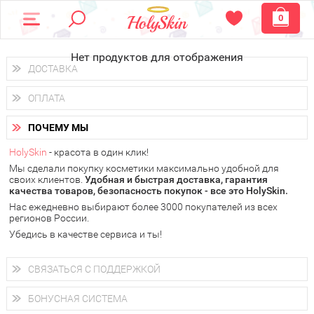
0
Нет продуктов для отображения
ДОСТАВКА
Доставка осуществляется
по всем городам России.
ОПЛАТА
Вы можете выбрать доставку курьером, Почтой России или
получить заказ в пунктах выдачи PickPoint или пункте
Вы можете оплатить свой заказ любым удобным способом:
самовывоза.
ПОЧЕМУ МЫ
наличными деньгами (
QIWI, ЮMoney, WebMoney
);
В 20 городах России доставка осуществляется уже
на
через интернет-банк (Альфа-банк, Сбербанк) и другими
следующий день.
HolySkin
- красота в один клик!
электронными способами.
Мы сделали покупку косметики максимально удобной для
у Вас всегда есть возможность получить
бесплатную
своих клиентов.
доставку от HolySkin.
Удобная и быстрая доставка, гарантия
качества товаров, безопасность покупок - все это HolySkin.
подробнее об условиях доставки и оплаты в Вашем городе
Нас ежедневно выбирают более 3000 покупателей из всех
регионов России.
Убедись в качестве сервиса и ты!
СВЯЗАТЬСЯ С ПОДДЕРЖКОЙ
+7 (800) 707-24-55
Мы будем рады ответить на все Ваши вопросы по работе
БОНУСНАЯ СИСТЕМА
магазина, проконсультировать по товарам, рассказать о