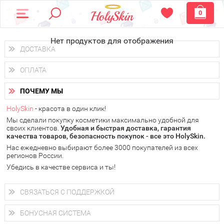
0
Нет продуктов для отображения
ДОСТАВКА
Доставка осуществляется
по всем городам России.
ОПЛАТА
Вы можете выбрать доставку курьером, Почтой России или
получить заказ в пунктах выдачи PickPoint или пункте
Вы можете оплатить свой заказ любым удобным способом:
самовывоза.
ПОЧЕМУ МЫ
наличными деньгами (
QIWI, ЮMoney, WebMoney
);
В 20 городах России доставка осуществляется уже
на
через интернет-банк (Альфа-банк, Сбербанк) и другими
следующий день.
HolySkin
- красота в один клик!
электронными способами.
Мы сделали покупку косметики максимально удобной для
у Вас всегда есть возможность получить
бесплатную
своих клиентов.
доставку от HolySkin.
Удобная и быстрая доставка, гарантия
качества товаров, безопасность покупок - все это HolySkin.
подробнее об условиях доставки и оплаты в Вашем городе
Нас ежедневно выбирают более 3000 покупателей из всех
регионов России.
Убедись в качестве сервиса и ты!
СВЯЗАТЬСЯ С ПОДДЕРЖКОЙ
+7 (800) 707-24-55
Мы будем рады ответить на все Ваши вопросы по работе
БОНУСНАЯ СИСТЕМА
магазина, проконсультировать по товарам, рассказать о