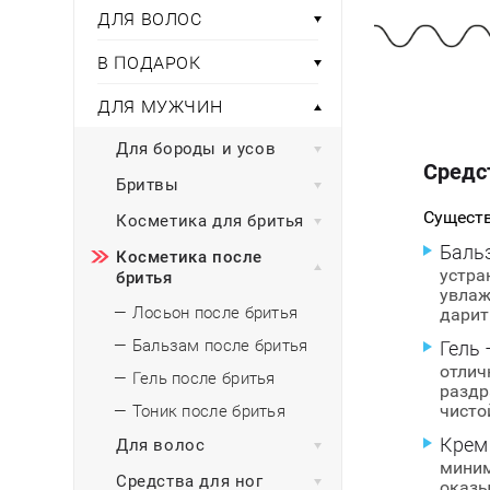
Тени для век
Румяна
ДЛЯ ВОЛОС
Самый
широкий ассортимент
косметики всегда 
Туши для ресниц
Для фиксации маки
В подарок
Подборки
Тональные основы
В ПОДАРОК
Хайлайтер / Бронзат
Для мужчин
ДЛЯ МУЖЧИН
ДЛЯ ГЛАЗ
Для детей
Для бороды и усов
Средс
Базы под тени
Бритвы
Здоровье
Карандаши для глаз
Существ
Косметика для бритья
Подводки
Бытовая химия
Баль
Тени для век
Косметика после
устра
бритья
Туши для ресниц
увлаж
Подборки
— Лосьон после бритья
дарит
— Бальзам после бритья
Гель 
отлич
— Гель после бритья
раздр
чисто
— Тоник после бритья
Крем
Для волос
миним
Средства для ног
оказы