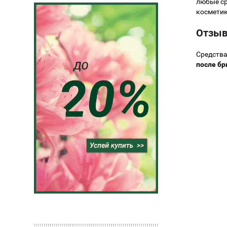
любые ср
косметик
Отзыв
Средства
после бр