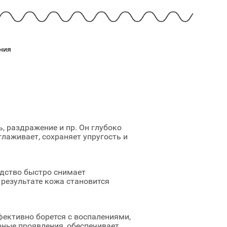
Cмотреть
Cмотреть
Прочие аксессуары
Все бренды >>
ния
, раздражение и пр. Он глубоко
лаживает, сохраняет упругость и
едство быстро снимает
 результате кожа становится
фективно борется с воспалениями,
рные проявления, обеспечивает