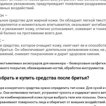
одимое увлажнение, предупреждает появление раздражений
ивных воздействий.
он –
ьное средство для жирной кожи. Он обладает легкой текст
еделяется и моментально впитывается, оказывает антибак
т и увлажняет кожу, отлично успокаивает, освежает и тон
й баланс на протяжении всего дня.
к –
е средство, которое очищает кожу, смягчает ее и способс
 бритья. Он обеспечивает длительное увлажнение кожи, не 
ажений, снимает покраснения и дарит здоровое сияние.
неотъемлемых аксессуаров для маникюра – безворсовые салфетки.
вного покрытия, обезжиривания ногтей, обработки инструментов.
ыбрать и купить средства после бритья?
ре конкретного средства нужно определить тип кожи. Для сухой и
. Они интенсивно питают, устраняют сухость и содержат много ви
ли комбинированной кожи лучше выбрать гели или лосьоны. Они 
равнивают поверхность лица и оберегают от внешних воздействий