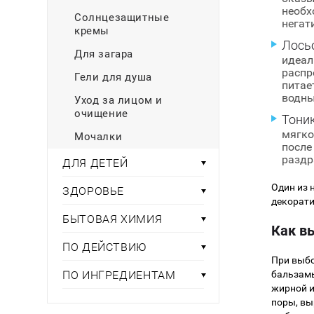
необх
Солнцезащитные
негат
кремы
Лось
Для загара
идеал
распр
Гели для душа
питае
водны
Уход за лицом и
очищение
Тони
мягко
Мочалки
после
раздр
ДЛЯ ДЕТЕЙ
Один из 
ЗДОРОВЬЕ
декорати
БЫТОВАЯ ХИМИЯ
Как в
ПО ДЕЙСТВИЮ
При выбо
ПО ИНГРЕДИЕНТАМ
бальзамы
жирной и
поры, вы