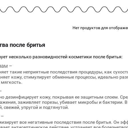
подарочные наборы
в наличии!
Для очистки
яжа
ДЛЯ ГУБ
Универсальные кисти
Блески
Щеточки
ор
Карандаши для губ
Трафареты
Нет продуктов для отображе
Помады
Наборы кистей
Тинты
тва после бритья
ует несколько разновидностей косметики после бритья:
зам –
няет такие неприятные последствия процедуры, как сухость
няет кожу, стимулирует обменные процессы, идеально разг
 мягкость.
–
но дезинфицирует кожу, покрывая ее защитным слоем. Ср
ажения, заживляет порезы, убивает микробы и бактерии. В
й, свежей, упругой и подтянутой.
 –
изирует все негативные последствия после бритья. Он эф
вает антисептическое действие, устраняет все болезнетво