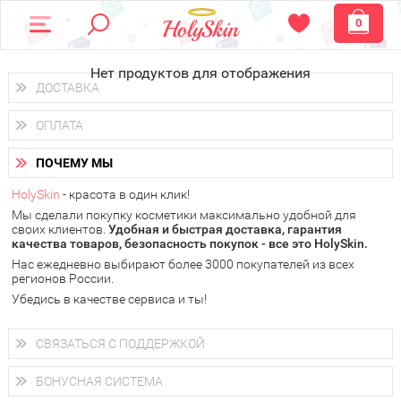
0
Нет продуктов для отображения
ДОСТАВКА
Доставка осуществляется
по всем городам России.
ОПЛАТА
Вы можете выбрать доставку курьером, Почтой России или
получить заказ в пунктах выдачи PickPoint или пункте
Вы можете оплатить свой заказ любым удобным способом:
самовывоза.
ПОЧЕМУ МЫ
наличными деньгами (
QIWI, ЮMoney, WebMoney
);
В 20 городах России доставка осуществляется уже
на
через интернет-банк (Альфа-банк, Сбербанк) и другими
следующий день.
HolySkin
- красота в один клик!
электронными способами.
Мы сделали покупку косметики максимально удобной для
у Вас всегда есть возможность получить
бесплатную
своих клиентов.
доставку от HolySkin.
Удобная и быстрая доставка, гарантия
качества товаров, безопасность покупок - все это HolySkin.
подробнее об условиях доставки и оплаты в Вашем городе
Нас ежедневно выбирают более 3000 покупателей из всех
регионов России.
Убедись в качестве сервиса и ты!
СВЯЗАТЬСЯ С ПОДДЕРЖКОЙ
+7 (800) 707-24-55
Мы будем рады ответить на все Ваши вопросы по работе
БОНУСНАЯ СИСТЕМА
магазина, проконсультировать по товарам, рассказать о