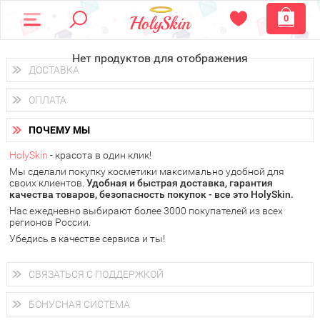
0
Нет продуктов для отображения
ДОСТАВКА
Доставка осуществляется
по всем городам России.
ОПЛАТА
Вы можете выбрать доставку курьером, Почтой России или
получить заказ в пунктах выдачи PickPoint или пункте
Вы можете оплатить свой заказ любым удобным способом:
самовывоза.
ПОЧЕМУ МЫ
наличными деньгами (
QIWI, ЮMoney, WebMoney
);
В 20 городах России доставка осуществляется уже
на
через интернет-банк (Альфа-банк, Сбербанк) и другими
следующий день.
HolySkin
- красота в один клик!
электронными способами.
Мы сделали покупку косметики максимально удобной для
у Вас всегда есть возможность получить
бесплатную
своих клиентов.
доставку от HolySkin.
Удобная и быстрая доставка, гарантия
качества товаров, безопасность покупок - все это HolySkin.
подробнее об условиях доставки и оплаты в Вашем городе
Нас ежедневно выбирают более 3000 покупателей из всех
регионов России.
Убедись в качестве сервиса и ты!
СВЯЗАТЬСЯ С ПОДДЕРЖКОЙ
+7 (800) 707-24-55
Мы будем рады ответить на все Ваши вопросы по работе
БОНУСНАЯ СИСТЕМА
магазина, проконсультировать по товарам, рассказать о