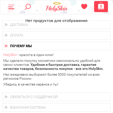
0
Нет продуктов для отображения
ДОСТАВКА
Доставка осуществляется
по всем городам России.
ОПЛАТА
Вы можете выбрать доставку курьером, Почтой России или
получить заказ в пунктах выдачи PickPoint или пункте
Вы можете оплатить свой заказ любым удобным способом:
самовывоза.
ПОЧЕМУ МЫ
наличными деньгами (
QIWI, ЮMoney, WebMoney
);
В 20 городах России доставка осуществляется уже
на
через интернет-банк (Альфа-банк, Сбербанк) и другими
следующий день.
HolySkin
- красота в один клик!
электронными способами.
Мы сделали покупку косметики максимально удобной для
у Вас всегда есть возможность получить
бесплатную
своих клиентов.
доставку от HolySkin.
Удобная и быстрая доставка, гарантия
качества товаров, безопасность покупок - все это HolySkin.
подробнее об условиях доставки и оплаты в Вашем городе
Нас ежедневно выбирают более 3000 покупателей из всех
регионов России.
Убедись в качестве сервиса и ты!
СВЯЗАТЬСЯ С ПОДДЕРЖКОЙ
+7 (800) 707-24-55
Мы будем рады ответить на все Ваши вопросы по работе
БОНУСНАЯ СИСТЕМА
магазина, проконсультировать по товарам, рассказать о