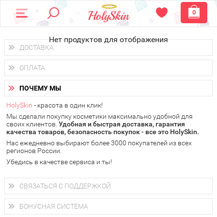
0
Нет продуктов для отображения
ДОСТАВКА
Доставка осуществляется
по всем городам России.
ОПЛАТА
Вы можете выбрать доставку курьером, Почтой России или
получить заказ в пунктах выдачи PickPoint или пункте
Вы можете оплатить свой заказ любым удобным способом:
самовывоза.
ПОЧЕМУ МЫ
наличными деньгами (
QIWI, ЮMoney, WebMoney
);
В 20 городах России доставка осуществляется уже
на
через интернет-банк (Альфа-банк, Сбербанк) и другими
следующий день.
HolySkin
- красота в один клик!
электронными способами.
Мы сделали покупку косметики максимально удобной для
у Вас всегда есть возможность получить
бесплатную
своих клиентов.
доставку от HolySkin.
Удобная и быстрая доставка, гарантия
качества товаров, безопасность покупок - все это HolySkin.
подробнее об условиях доставки и оплаты в Вашем городе
Нас ежедневно выбирают более 3000 покупателей из всех
регионов России.
Убедись в качестве сервиса и ты!
СВЯЗАТЬСЯ С ПОДДЕРЖКОЙ
+7 (800) 707-24-55
Мы будем рады ответить на все Ваши вопросы по работе
БОНУСНАЯ СИСТЕМА
магазина, проконсультировать по товарам, рассказать о