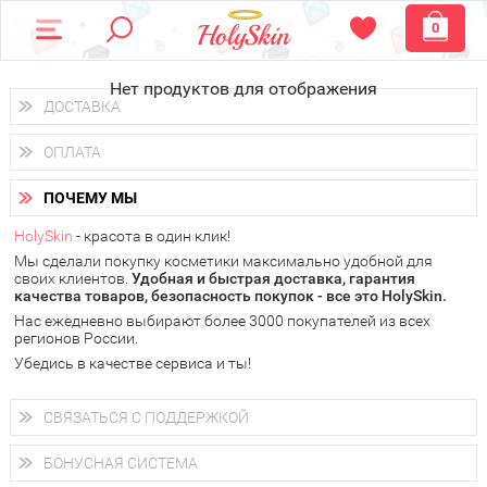
0
Нет продуктов для отображения
ДОСТАВКА
Доставка осуществляется
по всем городам России.
ОПЛАТА
Вы можете выбрать доставку курьером, Почтой России или
получить заказ в пунктах выдачи PickPoint или пункте
Вы можете оплатить свой заказ любым удобным способом:
самовывоза.
ПОЧЕМУ МЫ
наличными деньгами (
QIWI, ЮMoney, WebMoney
);
В 20 городах России доставка осуществляется уже
на
через интернет-банк (Альфа-банк, Сбербанк) и другими
следующий день.
HolySkin
- красота в один клик!
электронными способами.
Мы сделали покупку косметики максимально удобной для
у Вас всегда есть возможность получить
бесплатную
своих клиентов.
доставку от HolySkin.
Удобная и быстрая доставка, гарантия
качества товаров, безопасность покупок - все это HolySkin.
подробнее об условиях доставки и оплаты в Вашем городе
Нас ежедневно выбирают более 3000 покупателей из всех
регионов России.
Убедись в качестве сервиса и ты!
СВЯЗАТЬСЯ С ПОДДЕРЖКОЙ
+7 (800) 707-24-55
Мы будем рады ответить на все Ваши вопросы по работе
БОНУСНАЯ СИСТЕМА
магазина, проконсультировать по товарам, рассказать о