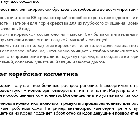
ь лучшее средство.
звестных южнокорейских брендов востребована во всем мире, так 
чших считается BB крем, который способен скрыть все недостатки 
есте – затирки для пор и средства для их глубокого очищения. Вс
ухоженный вид.
 хит в корейской косметологии – маски. Они бывают питательны
применении кожа станет гладкой, мягкой и сияющей.
сом у женщин пользуются корейские пилинги, которые деликатно 
шает кровоснабжение, интенсивно очищает и глубоко увлажняет ко
евного применения идеально подойдут кремы, для создания котор
тений, коллаген, улиточный муцин и многое другое.
ая корейская косметика
Кореи получает все большее распространение. В ассортименте 
зводителей – консилеры, сыворотки, тинты и патчи. Регулярно в и
е и особо ценные компоненты. Все они деликатно ухаживают за ко
ейская косметика включает продукты, предназначенные для раз
ные проблемы кожи. Например, антивозрастные серии препятству
метика из Кореи подойдет абсолютно каждой девушке и позволит е