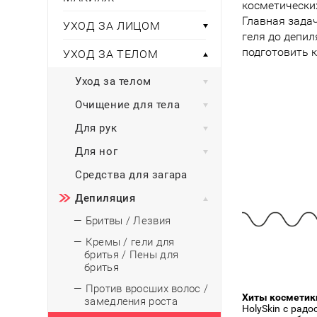
Тени для век
косметических
Румяна
Самый
широкий ассортимент
косметики всегда 
Туши для ресниц
Главная зада
Для фиксации маки
УХОД ЗА ЛИЦОМ
В подарок
Подборки
геля до депил
Тональные основы
подготовить к
УХОД ЗА ТЕЛОМ
Хайлайтер / Бронзат
Для мужчин
Уход за телом
ДЛЯ ГЛАЗ
Для детей
Очищение для тела
Базы под тени
Здоровье
Для рук
Карандаши для глаз
Подводки
Для ног
Бытовая химия
Тени для век
Средства для загара
Туши для ресниц
Подборки
Депиляция
— Бритвы / Лезвия
— Кремы / гели для
бритья / Пены для
бритья
— Против вросших волос /
Хиты косметики
замедления роста
HolySkin с рад