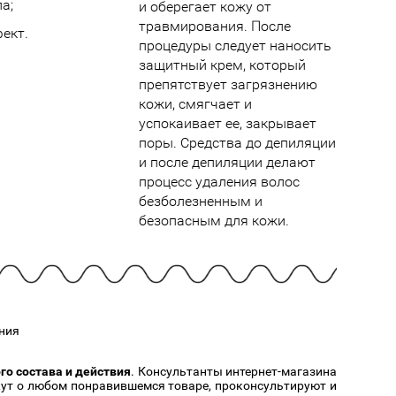
Cмотреть
Cмотреть
а;
и оберегает кожу от
Прочие аксессуары
Все бренды >>
травмирования. После
ект.
процедуры следует наносить
защитный крем, который
препятствует загрязнению
кожи, смягчает и
успокаивает ее, закрывает
поры. Средства до депиляции
и после депиляции делают
процесс удаления волос
безболезненным и
безопасным для кожи.
ния
о состава и действия
. Консультанты интернет-магазина
ажут о любом понравившемся товаре, проконсультируют и