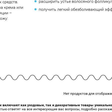
расширить устье волосяного фолликул
 средств.
подарочные наборы
в наличии!
Для очистки
ча крема или
яжа
ДЛЯ ГУБ
получить легкий обезболивающий эфф
Универсальные кисти
яции –
Блески
Щеточки
ожу:
ор
Карандаши для губ
Трафареты
Помады
Наборы кистей
Тинты
Нет продуктов для отображе
 включают как уходовые, так и декоративные товары уникальног
остью ответят на все интересующие вас вопросы, подробно расск