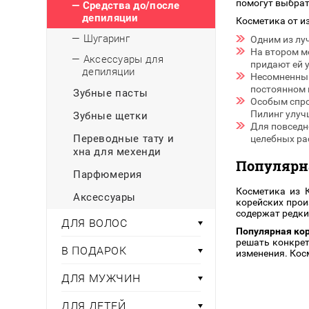
помогут выбрат
— Средства до/после
депиляции
Косметика от и
— Шугаринг
Одним из лу
На втором м
— Аксессуары для
придают ей 
депиляции
Несомненный
постоянном 
Зубные пасты
Особым спро
Пилинг улуч
Зубные щетки
Для повседн
Переводные тату и
целебных рас
хна для мехенди
Популярн
Парфюмерия
Косметика из 
Аксессуары
корейских прои
содержат редки
ДЛЯ ВОЛОС
Популярная кор
решать конкрет
В ПОДАРОК
изменения. Кос
ДЛЯ МУЖЧИН
ДЛЯ ДЕТЕЙ