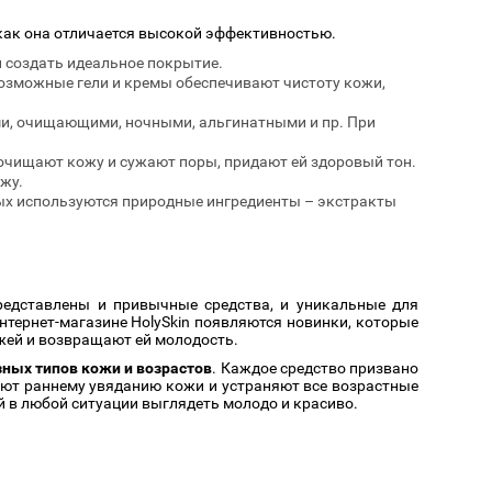
как она отличается высокой эффективностью.
и создать идеальное покрытие.
евозможные гели и кремы обеспечивают чистоту кожи,
ми, очищающими, ночными, альгинатными и пр. При
очищают кожу и сужают поры, придают ей здоровый тон.
жу.
ых используются природные ингредиенты – экстракты
представлены и привычные средства, и уникальные для
нтернет-магазине HolySkin появляются новинки, которые
жей и возвращают ей молодость.
ных типов кожи и возрастов
. Каждое средство призвано
ют раннему увяданию кожи и устраняют все возрастные
й в любой ситуации выглядеть молодо и красиво.