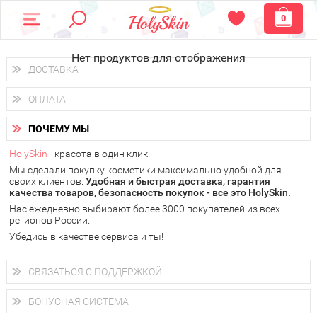
0
Нет продуктов для отображения
ДОСТАВКА
Доставка осуществляется
по всем городам России.
ОПЛАТА
Вы можете выбрать доставку курьером, Почтой России или
получить заказ в пунктах выдачи PickPoint или пункте
Вы можете оплатить свой заказ любым удобным способом:
самовывоза.
ПОЧЕМУ МЫ
наличными деньгами (
QIWI, ЮMoney, WebMoney
);
В 20 городах России доставка осуществляется уже
на
через интернет-банк (Альфа-банк, Сбербанк) и другими
следующий день.
HolySkin
- красота в один клик!
электронными способами.
Мы сделали покупку косметики максимально удобной для
у Вас всегда есть возможность получить
бесплатную
своих клиентов.
доставку от HolySkin.
Удобная и быстрая доставка, гарантия
качества товаров, безопасность покупок - все это HolySkin.
подробнее об условиях доставки и оплаты в Вашем городе
Нас ежедневно выбирают более 3000 покупателей из всех
регионов России.
Убедись в качестве сервиса и ты!
СВЯЗАТЬСЯ С ПОДДЕРЖКОЙ
+7 (800) 707-24-55
Мы будем рады ответить на все Ваши вопросы по работе
БОНУСНАЯ СИСТЕМА
магазина, проконсультировать по товарам, рассказать о