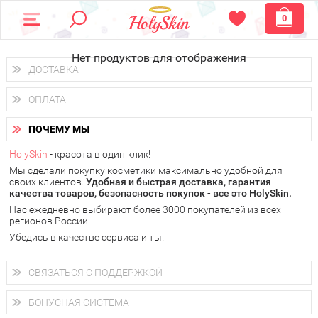
0
Нет продуктов для отображения
ДОСТАВКА
Доставка осуществляется
по всем городам России.
ОПЛАТА
Вы можете выбрать доставку курьером, Почтой России или
получить заказ в пунктах выдачи PickPoint или пункте
Вы можете оплатить свой заказ любым удобным способом:
самовывоза.
ПОЧЕМУ МЫ
наличными деньгами (
QIWI, ЮMoney, WebMoney
);
В 20 городах России доставка осуществляется уже
на
через интернет-банк (Альфа-банк, Сбербанк) и другими
следующий день.
HolySkin
- красота в один клик!
электронными способами.
Мы сделали покупку косметики максимально удобной для
у Вас всегда есть возможность получить
бесплатную
своих клиентов.
доставку от HolySkin.
Удобная и быстрая доставка, гарантия
качества товаров, безопасность покупок - все это HolySkin.
подробнее об условиях доставки и оплаты в Вашем городе
Нас ежедневно выбирают более 3000 покупателей из всех
регионов России.
Убедись в качестве сервиса и ты!
СВЯЗАТЬСЯ С ПОДДЕРЖКОЙ
+7 (800) 707-24-55
Мы будем рады ответить на все Ваши вопросы по работе
БОНУСНАЯ СИСТЕМА
магазина, проконсультировать по товарам, рассказать о