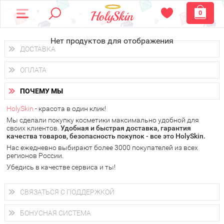
0
Нет продуктов для отображения
ДОСТАВКА
Доставка осуществляется
по всем городам России.
ОПЛАТА
Вы можете выбрать доставку курьером, Почтой России или
получить заказ в пунктах выдачи PickPoint или пункте
Вы можете оплатить свой заказ любым удобным способом:
самовывоза.
ПОЧЕМУ МЫ
наличными деньгами (
QIWI, ЮMoney, WebMoney
);
В 20 городах России доставка осуществляется уже
на
через интернет-банк (Альфа-банк, Сбербанк) и другими
следующий день.
HolySkin
- красота в один клик!
электронными способами.
Мы сделали покупку косметики максимально удобной для
у Вас всегда есть возможность получить
бесплатную
своих клиентов.
доставку от HolySkin.
Удобная и быстрая доставка, гарантия
качества товаров, безопасность покупок - все это HolySkin.
подробнее об условиях доставки и оплаты в Вашем городе
Нас ежедневно выбирают более 3000 покупателей из всех
регионов России.
Убедись в качестве сервиса и ты!
СВЯЗАТЬСЯ С ПОДДЕРЖКОЙ
+7 (800) 707-24-55
Мы будем рады ответить на все Ваши вопросы по работе
БОНУСНАЯ СИСТЕМА
магазина, проконсультировать по товарам, рассказать о