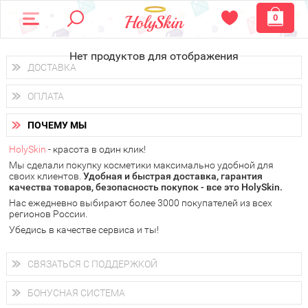
0
Нет продуктов для отображения
ДОСТАВКА
Доставка осуществляется
по всем городам России.
ОПЛАТА
Вы можете выбрать доставку курьером, Почтой России или
получить заказ в пунктах выдачи PickPoint или пункте
Вы можете оплатить свой заказ любым удобным способом:
самовывоза.
ПОЧЕМУ МЫ
наличными деньгами (
QIWI, ЮMoney, WebMoney
);
В 20 городах России доставка осуществляется уже
на
через интернет-банк (Альфа-банк, Сбербанк) и другими
следующий день.
HolySkin
- красота в один клик!
электронными способами.
Мы сделали покупку косметики максимально удобной для
у Вас всегда есть возможность получить
бесплатную
своих клиентов.
доставку от HolySkin.
Удобная и быстрая доставка, гарантия
качества товаров, безопасность покупок - все это HolySkin.
подробнее об условиях доставки и оплаты в Вашем городе
Нас ежедневно выбирают более 3000 покупателей из всех
регионов России.
Убедись в качестве сервиса и ты!
СВЯЗАТЬСЯ С ПОДДЕРЖКОЙ
+7 (800) 707-24-55
Мы будем рады ответить на все Ваши вопросы по работе
БОНУСНАЯ СИСТЕМА
магазина, проконсультировать по товарам, рассказать о