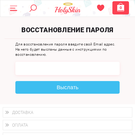
0
ВОССТАНОВЛЕНИЕ ПАРОЛЯ
Для восстановления пароля введите свой Email адрес.
На него будет высланы данные с инструкциями по
восстановлению.
Выслать
ДОСТАВКА
Доставка осуществляется
по всем городам России.
ОПЛАТА
Вы можете выбрать доставку курьером, Почтой России или
получить заказ в пунктах выдачи PickPoint или пункте
Вы можете оплатить свой заказ любым удобным способом: