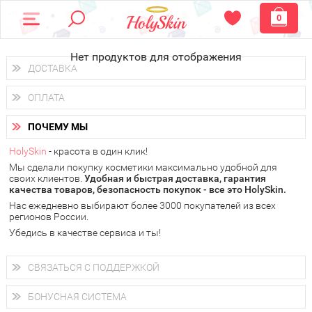
0
Нет продуктов для отображения
ДОСТАВКА
Доставка осуществляется
по всем городам России.
ОПЛАТА
Вы можете выбрать доставку курьером, Почтой России или
получить заказ в пунктах выдачи PickPoint или пункте
Вы можете оплатить свой заказ любым удобным способом:
самовывоза.
ПОЧЕМУ МЫ
наличными деньгами (
QIWI, ЮMoney, WebMoney
);
В 20 городах России доставка осуществляется уже
на
через интернет-банк (Альфа-банк, Сбербанк) и другими
следующий день.
HolySkin
- красота в один клик!
электронными способами.
Мы сделали покупку косметики максимально удобной для
у Вас всегда есть возможность получить
бесплатную
своих клиентов.
доставку от HolySkin.
Удобная и быстрая доставка, гарантия
качества товаров, безопасность покупок - все это HolySkin.
подробнее об условиях доставки и оплаты в Вашем городе
Нас ежедневно выбирают более 3000 покупателей из всех
регионов России.
Убедись в качестве сервиса и ты!
СВЯЗАТЬСЯ С ПОДДЕРЖКОЙ
+7 (800) 707-24-55
Мы будем рады ответить на все Ваши вопросы по работе
БОНУСНАЯ СИСТЕМА
магазина, проконсультировать по товарам, рассказать о