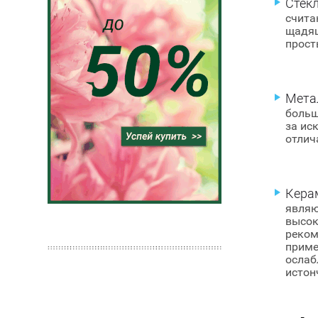
Стек
счита
щадя
прост
Мета
больш
за ис
отлич
Кера
явля
высо
реком
приме
ослаб
истон