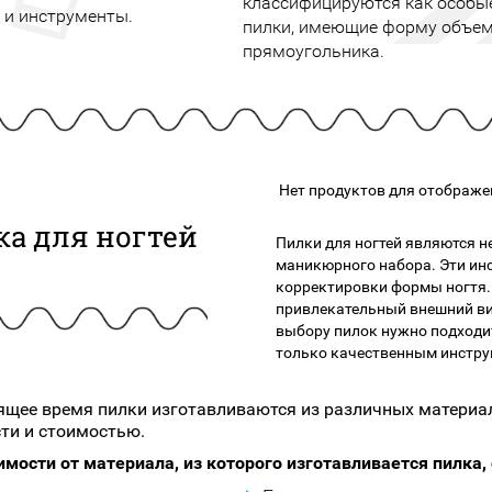
классифицируются как особы
подарочные наборы
 и инструменты.
в наличии!
пилки, имеющие форму объе
Для очистки
яжа
ДЛЯ ГУБ
прямоугольника.
Универсальные кисти
Блески
Щеточки
ор
Карандаши для губ
Трафареты
Помады
Наборы кистей
Тинты
Нет продуктов для отображе
а для ногтей
Пилки для ногтей являются
маникюрного набора. Эти ин
корректировки формы ногтя.
привлекательный внешний ви
выбору пилок нужно подходит
только качественным инстру
ящее время пилки изготавливаются из различных матери
ти и стоимостью.
имости от материала, из которого изготавливается пилка,