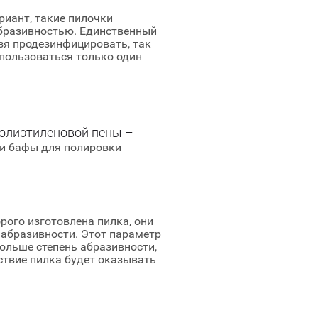
иант, такие пилочки
бразивностью. Единственный
ьзя продезинфицировать, так
пользоваться только один
полиэтиленовой пены –
 и бафы для полировки
рого изготовлена пилка, они
 абразивности. Этот параметр
ольше степень абразивности,
ствие пилка будет оказывать