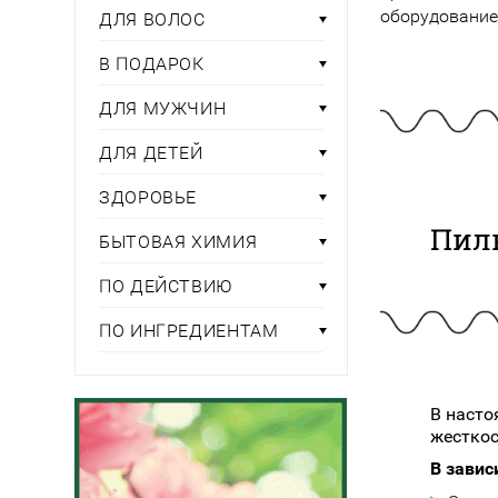
Тени для век
Румяна
оборудование
ДЛЯ ВОЛОС
Самый
широкий ассортимент
косметики всегда 
Туши для ресниц
Для фиксации маки
В подарок
Подборки
Тональные основы
В ПОДАРОК
Хайлайтер / Бронзат
Для мужчин
ДЛЯ МУЖЧИН
ДЛЯ ГЛАЗ
Для детей
ДЛЯ ДЕТЕЙ
Базы под тени
ЗДОРОВЬЕ
Здоровье
Карандаши для глаз
Пилк
Подводки
БЫТОВАЯ ХИМИЯ
Бытовая химия
Тени для век
ПО ДЕЙСТВИЮ
Туши для ресниц
Подборки
ПО ИНГРЕДИЕНТАМ
В насто
жесткос
В завис