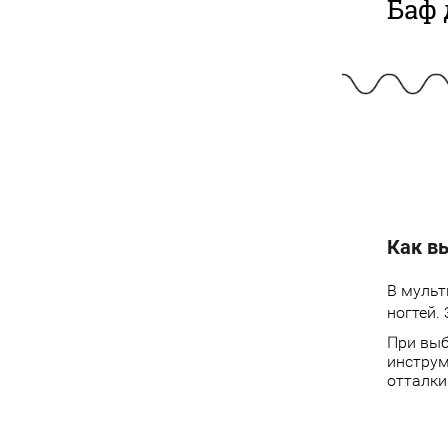
Баф 
Как вы
В мульт
ногтей.
При выб
инструм
отталки