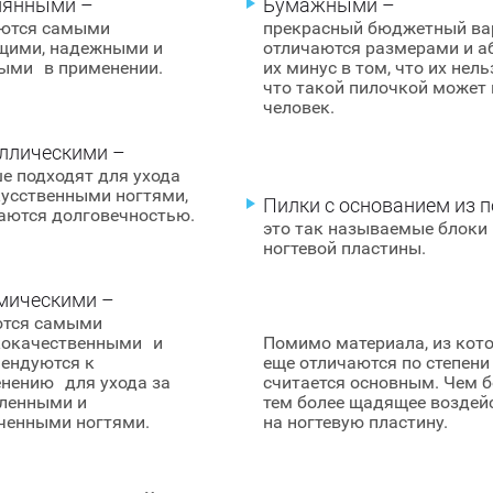
лянными –
Бумажными –
ются самыми
прекрасный бюджетный вар
щими, надежными и
отличаются размерами и а
ыми в применении.
их минус в том, что их нел
что такой пилочкой может 
человек.
ллическими –
е подходят для ухода
кусственными ногтями,
Пилки с основанием из 
аются долговечностью.
это так называемые блоки
ногтевой пластины.
мическими –
ются самыми
кокачественными и
Помимо материала, из кото
ендуются к
еще отличаются по степени
нению для ухода за
считается основным. Чем б
ленными и
тем более щадящее воздей
ченными ногтями.
на ногтевую пластину.