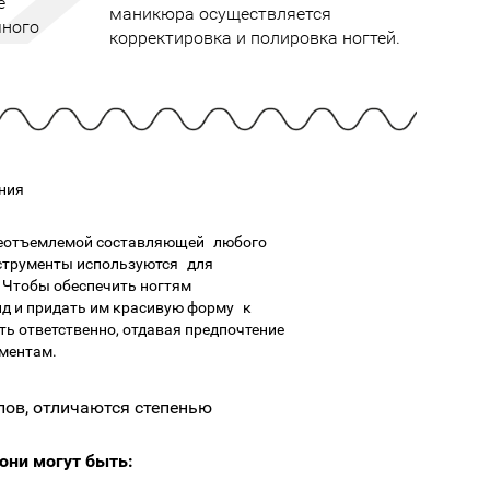
е
Cмотреть
Cмотреть
Прочие аксессуары
маникюра осуществляется
Все бренды >>
много
корректировка и полировка ногтей.
ния
 неотъемлемой составляющей любого
струменты используются для
 Чтобы обеспечить ногтям
д и придать им красивую форму к
ь ответственно, отдавая предпочтение
ментам.
алов, отличаются степенью
 они могут быть: