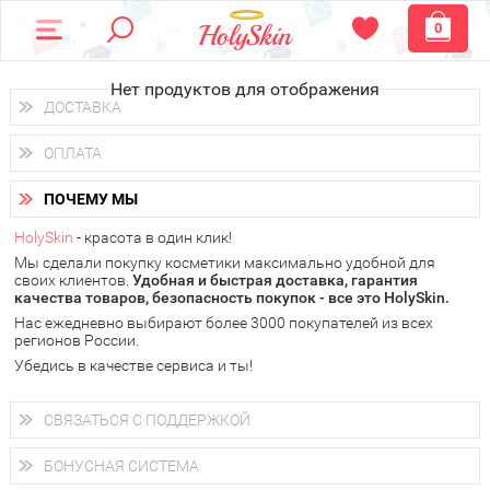
0
Нет продуктов для отображения
ДОСТАВКА
Доставка осуществляется
по всем городам России.
ОПЛАТА
Вы можете выбрать доставку курьером, Почтой России или
получить заказ в пунктах выдачи PickPoint или пункте
Вы можете оплатить свой заказ любым удобным способом:
самовывоза.
ПОЧЕМУ МЫ
наличными деньгами (
QIWI, ЮMoney, WebMoney
);
В 20 городах России доставка осуществляется уже
на
через интернет-банк (Альфа-банк, Сбербанк) и другими
следующий день.
HolySkin
- красота в один клик!
электронными способами.
Мы сделали покупку косметики максимально удобной для
у Вас всегда есть возможность получить
бесплатную
своих клиентов.
доставку от HolySkin.
Удобная и быстрая доставка, гарантия
качества товаров, безопасность покупок - все это HolySkin.
подробнее об условиях доставки и оплаты в Вашем городе
Нас ежедневно выбирают более 3000 покупателей из всех
регионов России.
Убедись в качестве сервиса и ты!
СВЯЗАТЬСЯ С ПОДДЕРЖКОЙ
+7 (800) 707-24-55
Мы будем рады ответить на все Ваши вопросы по работе
БОНУСНАЯ СИСТЕМА
магазина, проконсультировать по товарам, рассказать о