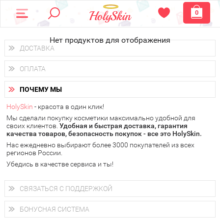
0
Нет продуктов для отображения
ДОСТАВКА
Доставка осуществляется
по всем городам России.
ОПЛАТА
Вы можете выбрать доставку курьером, Почтой России или
получить заказ в пунктах выдачи PickPoint или пункте
Вы можете оплатить свой заказ любым удобным способом:
самовывоза.
ПОЧЕМУ МЫ
наличными деньгами (
QIWI, ЮMoney, WebMoney
);
В 20 городах России доставка осуществляется уже
на
через интернет-банк (Альфа-банк, Сбербанк) и другими
следующий день.
HolySkin
- красота в один клик!
электронными способами.
Мы сделали покупку косметики максимально удобной для
у Вас всегда есть возможность получить
бесплатную
своих клиентов.
доставку от HolySkin.
Удобная и быстрая доставка, гарантия
качества товаров, безопасность покупок - все это HolySkin.
подробнее об условиях доставки и оплаты в Вашем городе
Нас ежедневно выбирают более 3000 покупателей из всех
регионов России.
Убедись в качестве сервиса и ты!
СВЯЗАТЬСЯ С ПОДДЕРЖКОЙ
+7 (800) 707-24-55
Мы будем рады ответить на все Ваши вопросы по работе
БОНУСНАЯ СИСТЕМА
магазина, проконсультировать по товарам, рассказать о