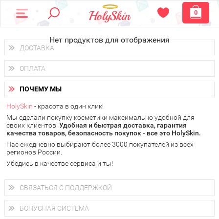
0
Нет продуктов для отображения
ДОСТАВКА
Доставка осуществляется
по всем городам России.
ОПЛАТА
Вы можете выбрать доставку курьером, Почтой России или
получить заказ в пунктах выдачи PickPoint или пункте
Вы можете оплатить свой заказ любым удобным способом:
самовывоза.
ПОЧЕМУ МЫ
наличными деньгами (
QIWI, ЮMoney, WebMoney
);
В 20 городах России доставка осуществляется уже
на
через интернет-банк (Альфа-банк, Сбербанк) и другими
следующий день.
HolySkin
- красота в один клик!
электронными способами.
Мы сделали покупку косметики максимально удобной для
у Вас всегда есть возможность получить
бесплатную
своих клиентов.
доставку от HolySkin.
Удобная и быстрая доставка, гарантия
качества товаров, безопасность покупок - все это HolySkin.
подробнее об условиях доставки и оплаты в Вашем городе
Нас ежедневно выбирают более 3000 покупателей из всех
регионов России.
Убедись в качестве сервиса и ты!
СВЯЗАТЬСЯ С ПОДДЕРЖКОЙ
+7 (800) 707-24-55
Мы будем рады ответить на все Ваши вопросы по работе
БОНУСНАЯ СИСТЕМА
магазина, проконсультировать по товарам, рассказать о