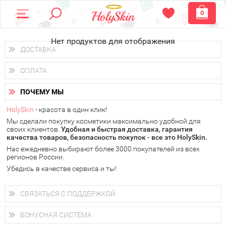
0
Нет продуктов для отображения
ДОСТАВКА
Доставка осуществляется
по всем городам России.
ОПЛАТА
Вы можете выбрать доставку курьером, Почтой России или
получить заказ в пунктах выдачи PickPoint или пункте
Вы можете оплатить свой заказ любым удобным способом:
самовывоза.
ПОЧЕМУ МЫ
наличными деньгами (
QIWI, ЮMoney, WebMoney
);
В 20 городах России доставка осуществляется уже
на
через интернет-банк (Альфа-банк, Сбербанк) и другими
следующий день.
HolySkin
- красота в один клик!
электронными способами.
Мы сделали покупку косметики максимально удобной для
у Вас всегда есть возможность получить
бесплатную
своих клиентов.
доставку от HolySkin.
Удобная и быстрая доставка, гарантия
качества товаров, безопасность покупок - все это HolySkin.
подробнее об условиях доставки и оплаты в Вашем городе
Нас ежедневно выбирают более 3000 покупателей из всех
регионов России.
Убедись в качестве сервиса и ты!
СВЯЗАТЬСЯ С ПОДДЕРЖКОЙ
+7 (800) 707-24-55
Мы будем рады ответить на все Ваши вопросы по работе
БОНУСНАЯ СИСТЕМА
магазина, проконсультировать по товарам, рассказать о