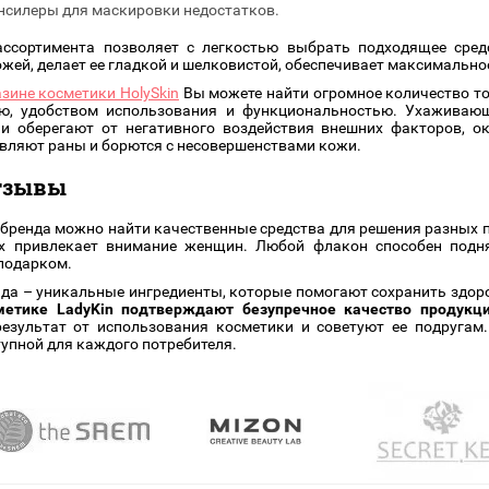
нсилеры для маскировки недостатков.
ассортимента позволяет с легкостью выбрать подходящее сред
ожей, делает ее гладкой и шелковистой, обеспечивает максимально
зине косметики HolySkin
Вы можете найти огромное количество то
ю, удобством использования и функциональностью. Ухажива
ни оберегают от негативного воздействия внешних факторов, 
ляют раны и борются с несовершенствами кожи.
отзывы
 бренда можно найти качественные средства для решения разных 
х привлекает внимание женщин. Любой флакон способен поднят
подарком.
да – уникальные ингредиенты, которые помогают сохранить здоров
етике LadyKin подтверждают безупречное качество продукц
езультат от использования косметики и советуют ее подругам
упной для каждого потребителя.