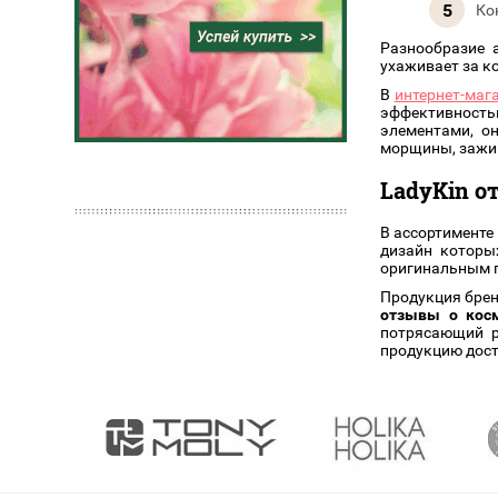
Ко
Разнообразие 
ухаживает за к
В
интернет-мага
эффективность
элементами, о
морщины, зажив
LadyKin 
В ассортименте
дизайн которы
оригинальным 
Продукция брен
отзывы о косм
потрясающий р
продукцию дост