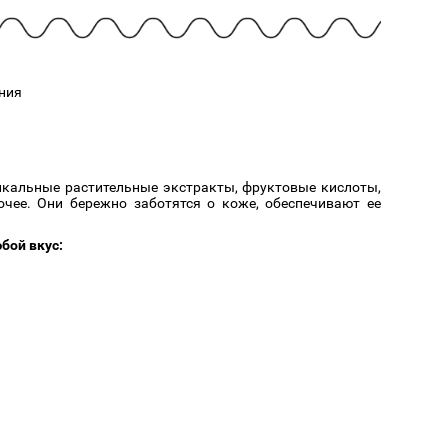
Cмотреть
Cмотреть
Прочие аксессуары
Все бренды >>
ния
икальные растительные экстракты, фруктовые кислоты,
очее. Они бережно заботятся о коже, обеспечивают ее
бой вкус: