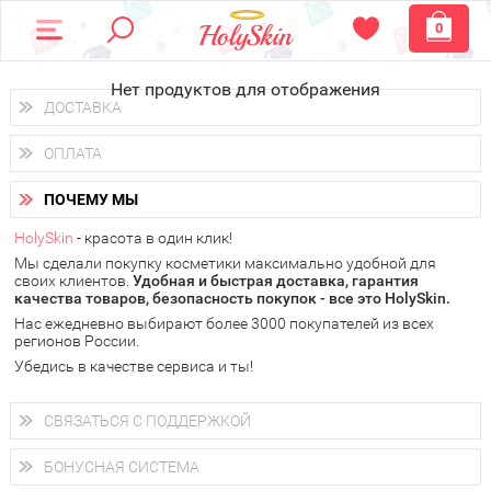
0
Нет продуктов для отображения
ДОСТАВКА
Доставка осуществляется
по всем городам России.
ОПЛАТА
Вы можете выбрать доставку курьером, Почтой России или
получить заказ в пунктах выдачи PickPoint или пункте
Вы можете оплатить свой заказ любым удобным способом:
самовывоза.
ПОЧЕМУ МЫ
наличными деньгами (
QIWI, ЮMoney, WebMoney
);
В 20 городах России доставка осуществляется уже
на
через интернет-банк (Альфа-банк, Сбербанк) и другими
следующий день.
HolySkin
- красота в один клик!
электронными способами.
Мы сделали покупку косметики максимально удобной для
у Вас всегда есть возможность получить
бесплатную
своих клиентов.
доставку от HolySkin.
Удобная и быстрая доставка, гарантия
качества товаров, безопасность покупок - все это HolySkin.
подробнее об условиях доставки и оплаты в Вашем городе
Нас ежедневно выбирают более 3000 покупателей из всех
регионов России.
Убедись в качестве сервиса и ты!
СВЯЗАТЬСЯ С ПОДДЕРЖКОЙ
+7 (800) 707-24-55
Мы будем рады ответить на все Ваши вопросы по работе
БОНУСНАЯ СИСТЕМА
магазина, проконсультировать по товарам, рассказать о