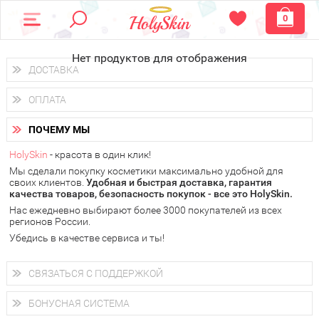
0
Нет продуктов для отображения
ДОСТАВКА
Доставка осуществляется
по всем городам России.
ОПЛАТА
Вы можете выбрать доставку курьером, Почтой России или
получить заказ в пунктах выдачи PickPoint или пункте
Вы можете оплатить свой заказ любым удобным способом:
самовывоза.
ПОЧЕМУ МЫ
наличными деньгами (
QIWI, ЮMoney, WebMoney
);
В 20 городах России доставка осуществляется уже
на
через интернет-банк (Альфа-банк, Сбербанк) и другими
следующий день.
HolySkin
- красота в один клик!
электронными способами.
Мы сделали покупку косметики максимально удобной для
у Вас всегда есть возможность получить
бесплатную
своих клиентов.
доставку от HolySkin.
Удобная и быстрая доставка, гарантия
качества товаров, безопасность покупок - все это HolySkin.
подробнее об условиях доставки и оплаты в Вашем городе
Нас ежедневно выбирают более 3000 покупателей из всех
регионов России.
Убедись в качестве сервиса и ты!
СВЯЗАТЬСЯ С ПОДДЕРЖКОЙ
+7 (800) 707-24-55
Мы будем рады ответить на все Ваши вопросы по работе
БОНУСНАЯ СИСТЕМА
магазина, проконсультировать по товарам, рассказать о