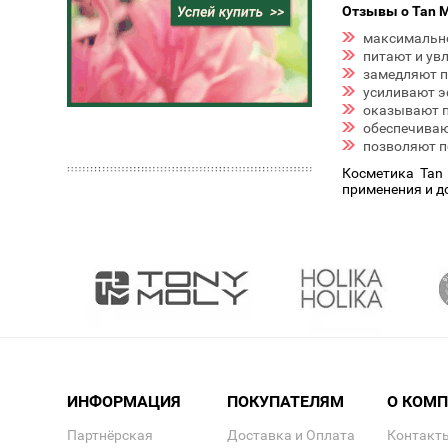
Отзывы о Tan M
максимально
питают и ув
замедляют п
усиливают э
оказывают п
обеспечиваю
позволяют п
Косметика Tan 
применения и д
ИНФОРМАЦИЯ
ПОКУПАТЕЛЯМ
О КОМ
Партнёрская
Доставка и Оплата
Контакт