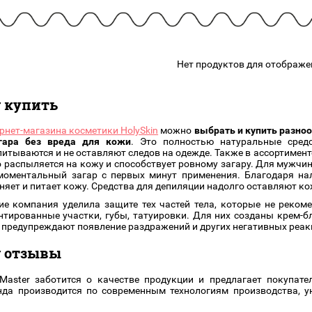
подарочные наборы
в наличии!
Для очистки
яжа
ДЛЯ ГУБ
Универсальные кисти
Блески
Щеточки
ор
Карандаши для губ
Нет продуктов для отображе
Трафареты
Помады
Наборы кистей
Тинты
r купить
рнет-магазина косметики HolySkin
можно
выбрать и купить разно
агара без вреда для кожи
. Это полностью натуральные сред
итываются и не оставляют следов на одежде. Также в ассортименте
 распыляется на кожу и способствует ровному загару. Для мужчи
моментальный загар с первых минут применения. Благодаря нал
няет и питает кожу. Средства для депиляции надолго оставляют ко
е компания уделила защите тех частей тела, которые не рекоме
нтированные участки, губы, татуировки. Для них созданы крем-б
 предупреждают появление раздражений и других негативных реак
r отзывы
Master заботится о качестве продукции и предлагает покупат
нда производится по современным технологиям производства, 