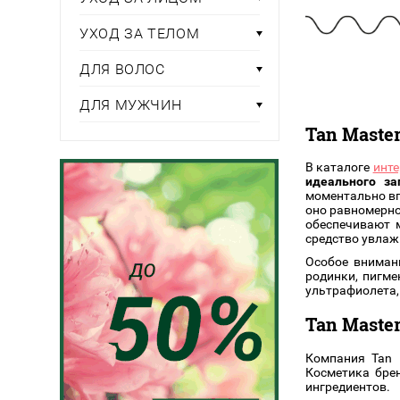
Тени для век
Румяна
Самый
широкий ассортимент
косметики всегда 
Туши для ресниц
Для фиксации маки
В подарок
УХОД ЗА ТЕЛОМ
Подборки
Тональные основы
ДЛЯ ВОЛОС
Хайлайтер / Бронзат
Для мужчин
ДЛЯ МУЖЧИН
ДЛЯ ГЛАЗ
Для детей
Tan Maste
Базы под тени
Здоровье
Карандаши для глаз
В каталоге
инте
идеального з
Подводки
моментально вп
Бытовая химия
Тени для век
оно равномерно
обеспечивают 
Туши для ресниц
средство увлаж
Подборки
Особое внимани
родинки, пигме
ультрафиолета,
Tan Maste
Компания Tan 
Косметика бре
ингредиентов.