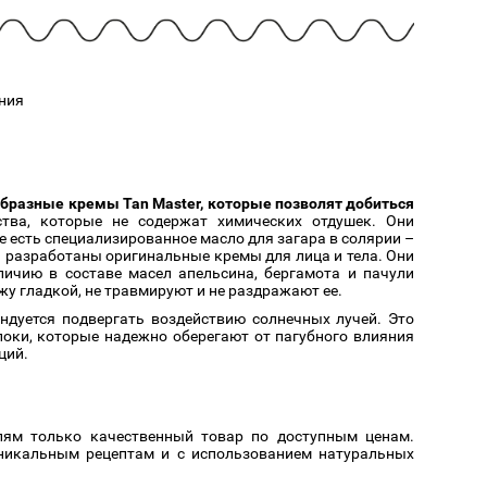
Cмотреть
Cмотреть
Прочие аксессуары
Все бренды >>
ния
образные кремы Tan Master, которые позволят добиться
ства, которые не содержат химических отдушек. Они
 есть специализированное масло для загара в солярии –
н разработаны оригинальные кремы для лица и тела. Они
ичию в составе масел апельсина, бергамота и пачули
жу гладкой, не травмируют и не раздражают ее.
ндуется подвергать воздействию солнечных лучей. Это
локи, которые надежно оберегают от пагубного влияния
ций.
елям только качественный товар по доступным ценам.
уникальным рецептам и с использованием натуральных