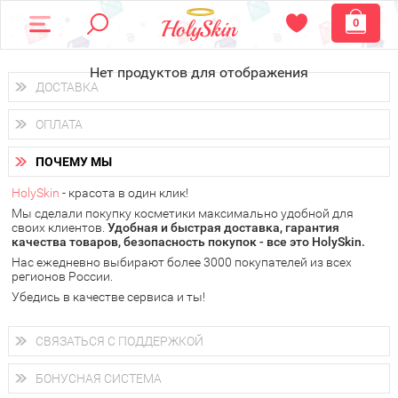
0
Нет продуктов для отображения
ДОСТАВКА
Доставка осуществляется
по всем городам России.
ОПЛАТА
Вы можете выбрать доставку курьером, Почтой России или
получить заказ в пунктах выдачи PickPoint или пункте
Вы можете оплатить свой заказ любым удобным способом:
самовывоза.
ПОЧЕМУ МЫ
наличными деньгами (
QIWI, ЮMoney, WebMoney
);
В 20 городах России доставка осуществляется уже
на
через интернет-банк (Альфа-банк, Сбербанк) и другими
следующий день.
HolySkin
- красота в один клик!
электронными способами.
Мы сделали покупку косметики максимально удобной для
у Вас всегда есть возможность получить
бесплатную
своих клиентов.
доставку от HolySkin.
Удобная и быстрая доставка, гарантия
качества товаров, безопасность покупок - все это HolySkin.
подробнее об условиях доставки и оплаты в Вашем городе
Нас ежедневно выбирают более 3000 покупателей из всех
регионов России.
Убедись в качестве сервиса и ты!
СВЯЗАТЬСЯ С ПОДДЕРЖКОЙ
+7 (800) 707-24-55
Мы будем рады ответить на все Ваши вопросы по работе
БОНУСНАЯ СИСТЕМА
магазина, проконсультировать по товарам, рассказать о