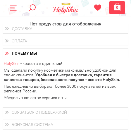
0
Нет продуктов для отображения
ДОСТАВКА
Доставка осуществляется
по всем городам России.
ОПЛАТА
Вы можете выбрать доставку курьером, Почтой России или
получить заказ в пунктах выдачи PickPoint или пункте
Вы можете оплатить свой заказ любым удобным способом:
самовывоза.
ПОЧЕМУ МЫ
наличными деньгами (
QIWI, ЮMoney, WebMoney
);
В 20 городах России доставка осуществляется уже
на
через интернет-банк (Альфа-банк, Сбербанк) и другими
следующий день.
HolySkin
- красота в один клик!
электронными способами.
Мы сделали покупку косметики максимально удобной для
у Вас всегда есть возможность получить
бесплатную
своих клиентов.
доставку от HolySkin.
Удобная и быстрая доставка, гарантия
качества товаров, безопасность покупок - все это HolySkin.
подробнее об условиях доставки и оплаты в Вашем городе
Нас ежедневно выбирают более 3000 покупателей из всех
регионов России.
Убедись в качестве сервиса и ты!
СВЯЗАТЬСЯ С ПОДДЕРЖКОЙ
+7 (800) 707-24-55
Мы будем рады ответить на все Ваши вопросы по работе
БОНУСНАЯ СИСТЕМА
магазина, проконсультировать по товарам, рассказать о