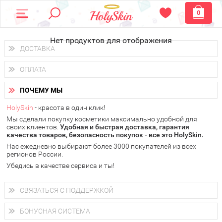
0
Нет продуктов для отображения
ДОСТАВКА
Доставка осуществляется
по всем городам России.
ОПЛАТА
Вы можете выбрать доставку курьером, Почтой России или
получить заказ в пунктах выдачи PickPoint или пункте
Вы можете оплатить свой заказ любым удобным способом:
самовывоза.
ПОЧЕМУ МЫ
наличными деньгами (
QIWI, ЮMoney, WebMoney
);
В 20 городах России доставка осуществляется уже
на
через интернет-банк (Альфа-банк, Сбербанк) и другими
следующий день.
HolySkin
- красота в один клик!
электронными способами.
Мы сделали покупку косметики максимально удобной для
у Вас всегда есть возможность получить
бесплатную
своих клиентов.
доставку от HolySkin.
Удобная и быстрая доставка, гарантия
качества товаров, безопасность покупок - все это HolySkin.
подробнее об условиях доставки и оплаты в Вашем городе
Нас ежедневно выбирают более 3000 покупателей из всех
регионов России.
Убедись в качестве сервиса и ты!
СВЯЗАТЬСЯ С ПОДДЕРЖКОЙ
+7 (800) 707-24-55
Мы будем рады ответить на все Ваши вопросы по работе
БОНУСНАЯ СИСТЕМА
магазина, проконсультировать по товарам, рассказать о