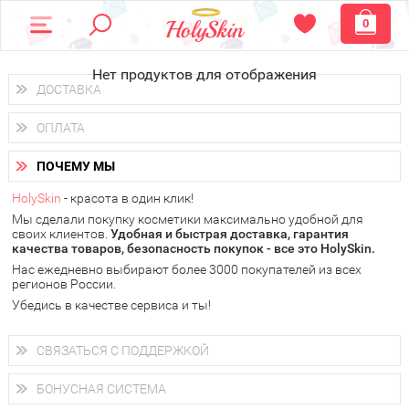
0
Нет продуктов для отображения
ДОСТАВКА
Доставка осуществляется
по всем городам России.
ОПЛАТА
Вы можете выбрать доставку курьером, Почтой России или
получить заказ в пунктах выдачи PickPoint или пункте
Вы можете оплатить свой заказ любым удобным способом:
самовывоза.
ПОЧЕМУ МЫ
наличными деньгами (
QIWI, ЮMoney, WebMoney
);
В 20 городах России доставка осуществляется уже
на
через интернет-банк (Альфа-банк, Сбербанк) и другими
следующий день.
HolySkin
- красота в один клик!
электронными способами.
Мы сделали покупку косметики максимально удобной для
у Вас всегда есть возможность получить
бесплатную
своих клиентов.
доставку от HolySkin.
Удобная и быстрая доставка, гарантия
качества товаров, безопасность покупок - все это HolySkin.
подробнее об условиях доставки и оплаты в Вашем городе
Нас ежедневно выбирают более 3000 покупателей из всех
регионов России.
Убедись в качестве сервиса и ты!
СВЯЗАТЬСЯ С ПОДДЕРЖКОЙ
+7 (800) 707-24-55
Мы будем рады ответить на все Ваши вопросы по работе
БОНУСНАЯ СИСТЕМА
магазина, проконсультировать по товарам, рассказать о