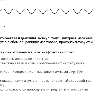
Cмотреть
Cмотреть
Прочие аксессуары
Все бренды >>
ния
о состава и действия
. Консультанты интернет-магазина
ажут о любом понравившемся товаре, проконсультируют и
как она отличается высокой эффективностью.
и создать идеальное покрытие.
евозможные гели и кремы обеспечивают чистоту кожи,
ми, очищающими, ночными, альгинатными и пр. При
очищают кожу и сужают поры, придают ей здоровый тон.
жу.
ых используются природные ингредиенты – экстракты