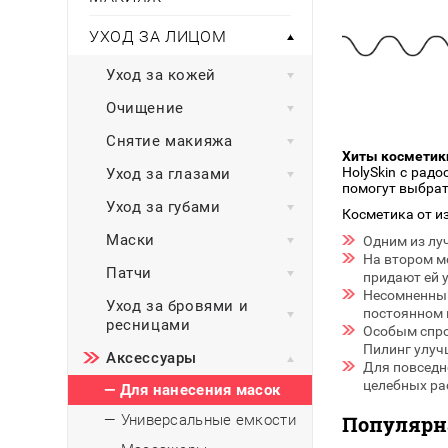
Тени для век
Румяна
Самый
широкий ассортимент
косметики всегда 
Туши для ресниц
Для фиксации маки
УХОД ЗА ЛИЦОМ
В подарок
Подборки
Тональные основы
Уход за кожей
Хайлайтер / Бронзат
Для мужчин
Очищение
ДЛЯ ГЛАЗ
Для детей
Снятие макияжа
Хиты косметики
Базы под тени
HolySkin с рад
Уход за глазами
Здоровье
Карандаши для глаз
помогут выбрат
Уход за губами
Подводки
Косметика от и
Бытовая химия
Тени для век
Маски
Одним из лу
Туши для ресниц
На втором м
Подборки
Патчи
придают ей 
Несомненный
Уход за бровями и
постоянном 
ресницами
Особым спро
Пилинг улуч
Аксессуары
Для повседн
целебных рас
— Для нанесения масок
Популярн
— Универсальные емкости