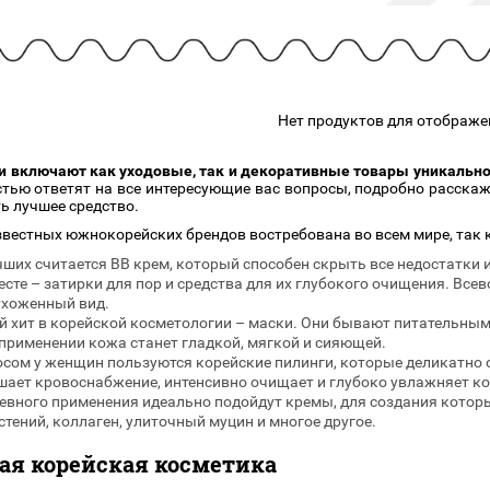
подарочные наборы
в наличии!
Для очистки
яжа
ДЛЯ ГУБ
Универсальные кисти
Блески
Щеточки
ор
Карандаши для губ
Трафареты
Нет продуктов для отображе
Помады
Наборы кистей
Тинты
 включают как уходовые, так и декоративные товары уникальног
остью ответят на все интересующие вас вопросы, подробно расск
ь лучшее средство.
звестных южнокорейских брендов востребована во всем мире, так 
чших считается BB крем, который способен скрыть все недостатки 
есте – затирки для пор и средства для их глубокого очищения. Вс
ухоженный вид.
 хит в корейской косметологии – маски. Они бывают питательны
применении кожа станет гладкой, мягкой и сияющей.
сом у женщин пользуются корейские пилинги, которые деликатно 
шает кровоснабжение, интенсивно очищает и глубоко увлажняет ко
евного применения идеально подойдут кремы, для создания котор
тений, коллаген, улиточный муцин и многое другое.
ая корейская косметика