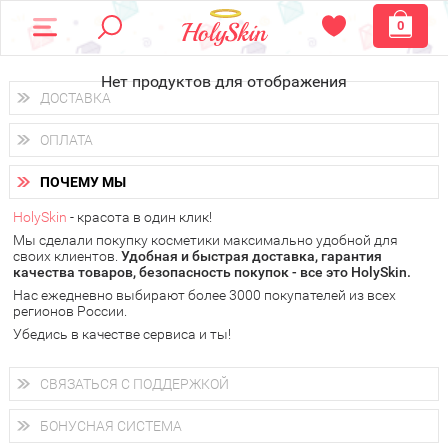
0
Нет продуктов для отображения
ДОСТАВКА
Доставка осуществляется
по всем городам России.
ОПЛАТА
Вы можете выбрать доставку курьером, Почтой России или
получить заказ в пунктах выдачи PickPoint или пункте
Вы можете оплатить свой заказ любым удобным способом:
самовывоза.
ПОЧЕМУ МЫ
наличными деньгами (
QIWI, ЮMoney, WebMoney
);
В 20 городах России доставка осуществляется уже
на
через интернет-банк (Альфа-банк, Сбербанк) и другими
следующий день.
HolySkin
- красота в один клик!
электронными способами.
Мы сделали покупку косметики максимально удобной для
у Вас всегда есть возможность получить
бесплатную
своих клиентов.
доставку от HolySkin.
Удобная и быстрая доставка, гарантия
качества товаров, безопасность покупок - все это HolySkin.
подробнее об условиях доставки и оплаты в Вашем городе
Нас ежедневно выбирают более 3000 покупателей из всех
регионов России.
Убедись в качестве сервиса и ты!
СВЯЗАТЬСЯ С ПОДДЕРЖКОЙ
+7 (800) 707-24-55
Мы будем рады ответить на все Ваши вопросы по работе
БОНУСНАЯ СИСТЕМА
магазина, проконсультировать по товарам, рассказать о