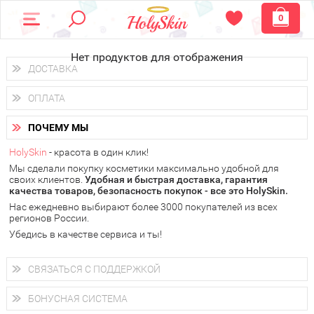
0
Нет продуктов для отображения
ДОСТАВКА
Доставка осуществляется
по всем городам России.
ОПЛАТА
Вы можете выбрать доставку курьером, Почтой России или
получить заказ в пунктах выдачи PickPoint или пункте
Вы можете оплатить свой заказ любым удобным способом:
самовывоза.
ПОЧЕМУ МЫ
наличными деньгами (
QIWI, ЮMoney, WebMoney
);
В 20 городах России доставка осуществляется уже
на
через интернет-банк (Альфа-банк, Сбербанк) и другими
следующий день.
HolySkin
- красота в один клик!
электронными способами.
Мы сделали покупку косметики максимально удобной для
у Вас всегда есть возможность получить
бесплатную
своих клиентов.
доставку от HolySkin.
Удобная и быстрая доставка, гарантия
качества товаров, безопасность покупок - все это HolySkin.
подробнее об условиях доставки и оплаты в Вашем городе
Нас ежедневно выбирают более 3000 покупателей из всех
регионов России.
Убедись в качестве сервиса и ты!
СВЯЗАТЬСЯ С ПОДДЕРЖКОЙ
+7 (800) 707-24-55
Мы будем рады ответить на все Ваши вопросы по работе
БОНУСНАЯ СИСТЕМА
магазина, проконсультировать по товарам, рассказать о