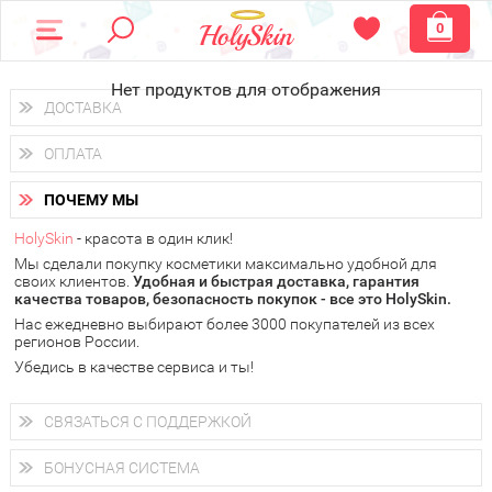
0
Нет продуктов для отображения
ДОСТАВКА
Доставка осуществляется
по всем городам России.
ОПЛАТА
Вы можете выбрать доставку курьером, Почтой России или
получить заказ в пунктах выдачи PickPoint или пункте
Вы можете оплатить свой заказ любым удобным способом:
самовывоза.
ПОЧЕМУ МЫ
наличными деньгами (
QIWI, ЮMoney, WebMoney
);
В 20 городах России доставка осуществляется уже
на
через интернет-банк (Альфа-банк, Сбербанк) и другими
следующий день.
HolySkin
- красота в один клик!
электронными способами.
Мы сделали покупку косметики максимально удобной для
у Вас всегда есть возможность получить
бесплатную
своих клиентов.
доставку от HolySkin.
Удобная и быстрая доставка, гарантия
качества товаров, безопасность покупок - все это HolySkin.
подробнее об условиях доставки и оплаты в Вашем городе
Нас ежедневно выбирают более 3000 покупателей из всех
регионов России.
Убедись в качестве сервиса и ты!
СВЯЗАТЬСЯ С ПОДДЕРЖКОЙ
+7 (800) 707-24-55
Мы будем рады ответить на все Ваши вопросы по работе
БОНУСНАЯ СИСТЕМА
магазина, проконсультировать по товарам, рассказать о