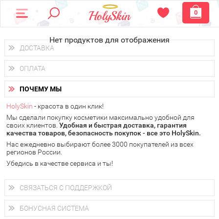
0
Нет продуктов для отображения
ДОСТАВКА
Доставка осуществляется
по всем городам России.
ОПЛАТА
Вы можете выбрать доставку курьером, Почтой России или
получить заказ в пунктах выдачи PickPoint или пункте
Вы можете оплатить свой заказ любым удобным способом:
самовывоза.
ПОЧЕМУ МЫ
наличными деньгами (
QIWI, ЮMoney, WebMoney
);
В 20 городах России доставка осуществляется уже
на
через интернет-банк (Альфа-банк, Сбербанк) и другими
следующий день.
HolySkin
- красота в один клик!
электронными способами.
Мы сделали покупку косметики максимально удобной для
у Вас всегда есть возможность получить
бесплатную
своих клиентов.
доставку от HolySkin.
Удобная и быстрая доставка, гарантия
качества товаров, безопасность покупок - все это HolySkin.
подробнее об условиях доставки и оплаты в Вашем городе
Нас ежедневно выбирают более 3000 покупателей из всех
регионов России.
Убедись в качестве сервиса и ты!
СВЯЗАТЬСЯ С ПОДДЕРЖКОЙ
+7 (800) 707-24-55
Мы будем рады ответить на все Ваши вопросы по работе
БОНУСНАЯ СИСТЕМА
магазина, проконсультировать по товарам, рассказать о