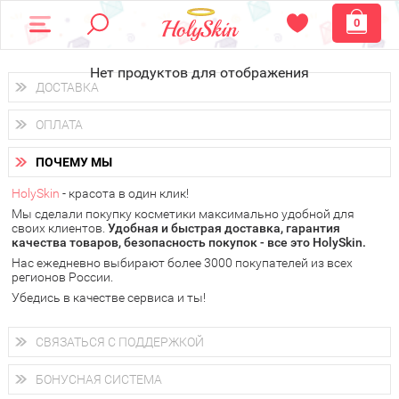
0
Нет продуктов для отображения
ДОСТАВКА
Доставка осуществляется
по всем городам России.
ОПЛАТА
Вы можете выбрать доставку курьером, Почтой России или
получить заказ в пунктах выдачи PickPoint или пункте
Вы можете оплатить свой заказ любым удобным способом:
самовывоза.
ПОЧЕМУ МЫ
наличными деньгами (
QIWI, ЮMoney, WebMoney
);
В 20 городах России доставка осуществляется уже
на
через интернет-банк (Альфа-банк, Сбербанк) и другими
следующий день.
HolySkin
- красота в один клик!
электронными способами.
Мы сделали покупку косметики максимально удобной для
у Вас всегда есть возможность получить
бесплатную
своих клиентов.
доставку от HolySkin.
Удобная и быстрая доставка, гарантия
качества товаров, безопасность покупок - все это HolySkin.
подробнее об условиях доставки и оплаты в Вашем городе
Нас ежедневно выбирают более 3000 покупателей из всех
регионов России.
Убедись в качестве сервиса и ты!
СВЯЗАТЬСЯ С ПОДДЕРЖКОЙ
+7 (800) 707-24-55
Мы будем рады ответить на все Ваши вопросы по работе
БОНУСНАЯ СИСТЕМА
магазина, проконсультировать по товарам, рассказать о