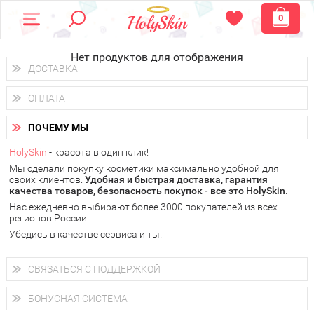
0
Нет продуктов для отображения
ДОСТАВКА
Доставка осуществляется
по всем городам России.
ОПЛАТА
Вы можете выбрать доставку курьером, Почтой России или
получить заказ в пунктах выдачи PickPoint или пункте
Вы можете оплатить свой заказ любым удобным способом:
самовывоза.
ПОЧЕМУ МЫ
наличными деньгами (
QIWI, ЮMoney, WebMoney
);
В 20 городах России доставка осуществляется уже
на
через интернет-банк (Альфа-банк, Сбербанк) и другими
следующий день.
HolySkin
- красота в один клик!
электронными способами.
Мы сделали покупку косметики максимально удобной для
у Вас всегда есть возможность получить
бесплатную
своих клиентов.
доставку от HolySkin.
Удобная и быстрая доставка, гарантия
качества товаров, безопасность покупок - все это HolySkin.
подробнее об условиях доставки и оплаты в Вашем городе
Нас ежедневно выбирают более 3000 покупателей из всех
регионов России.
Убедись в качестве сервиса и ты!
СВЯЗАТЬСЯ С ПОДДЕРЖКОЙ
+7 (800) 707-24-55
Мы будем рады ответить на все Ваши вопросы по работе
БОНУСНАЯ СИСТЕМА
магазина, проконсультировать по товарам, рассказать о