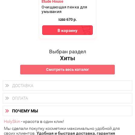
Etude House
Очищающая пенка для
умывания
670
р.
1250
В корзину
Выбран раздел
Хиты
Смотреть весь каталог
ДОСТАВКА
Доставка осуществляется
по всем городам России.
ОПЛАТА
Вы можете выбрать доставку курьером, Почтой России или
получить заказ в пунктах выдачи PickPoint или пункте
Вы можете оплатить свой заказ любым удобным способом:
самовывоза.
ПОЧЕМУ МЫ
наличными деньгами (
QIWI, ЮMoney, WebMoney
);
В 20 городах России доставка осуществляется уже
на
через интернет-банк (Альфа-банк, Сбербанк) и другими
следующий день.
HolySkin
- красота в один клик!
электронными способами.
Мы сделали покупку косметики максимально удобной для
у Вас всегда есть возможность получить
бесплатную
своих клиентов.
доставку от HolySkin.
Удобная и быстрая доставка, гарантия