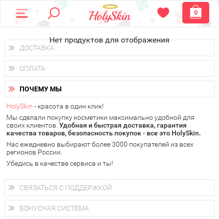
0
Нет продуктов для отображения
ДОСТАВКА
Доставка осуществляется
по всем городам России.
ОПЛАТА
Вы можете выбрать доставку курьером, Почтой России или
получить заказ в пунктах выдачи PickPoint или пункте
Вы можете оплатить свой заказ любым удобным способом:
самовывоза.
ПОЧЕМУ МЫ
наличными деньгами (
QIWI, ЮMoney, WebMoney
);
В 20 городах России доставка осуществляется уже
на
через интернет-банк (Альфа-банк, Сбербанк) и другими
следующий день.
HolySkin
- красота в один клик!
электронными способами.
Мы сделали покупку косметики максимально удобной для
у Вас всегда есть возможность получить
бесплатную
своих клиентов.
доставку от HolySkin.
Удобная и быстрая доставка, гарантия
качества товаров, безопасность покупок - все это HolySkin.
подробнее об условиях доставки и оплаты в Вашем городе
Нас ежедневно выбирают более 3000 покупателей из всех
регионов России.
Убедись в качестве сервиса и ты!
СВЯЗАТЬСЯ С ПОДДЕРЖКОЙ
+7 (800) 707-24-55
Мы будем рады ответить на все Ваши вопросы по работе
БОНУСНАЯ СИСТЕМА
магазина, проконсультировать по товарам, рассказать о