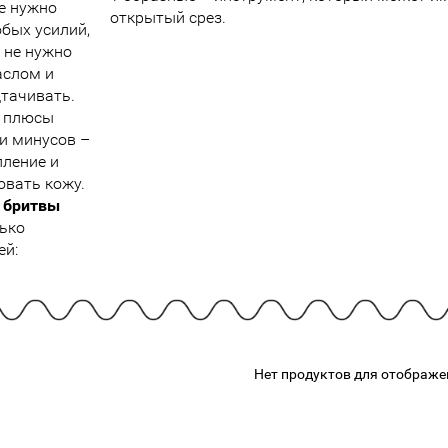
е нужно
подарочные наборы
открытый срез.
в наличии!
Для очистки
обых усилий,
яжа
ДЛЯ ГУБ
Универсальные кисти
 не нужно
Блески
Щеточки
аслом и
ор
Карандаши для губ
дтачивать.
Трафареты
е плюсы
Помады
Наборы кистей
ди минусов –
Тинты
пление и
овать кожу.
 бритвы
ько
ей:
Нет продуктов для отображе