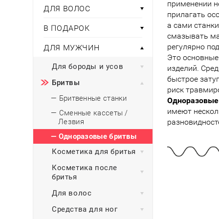
Тени для век
применении н
Румяна
ДЛЯ ВОЛОС
Самый
широкий ассортимент
косметики всегда 
Туши для ресниц
прилагать ос
Для фиксации маки
В подарок
Подборки
а сами станки
Тональные основы
В ПОДАРОК
смазывать м
Хайлайтер / Бронзат
Для мужчин
регулярно по
ДЛЯ МУЖЧИН
Это основны
ДЛЯ ГЛАЗ
Для детей
Для бороды и усов
изделий. Сре
Базы под тени
быстрое зату
Бритвы
Здоровье
риск травмир
Карандаши для глаз
— Бритвенные станки
Одноразовые
Подводки
Бытовая химия
имеют нескол
— Сменные кассеты /
Тени для век
Лезвия
разновидност
Туши для ресниц
Подборки
— Одноразовые бритвы
Косметика для бритья
Косметика после
бритья
Для волос
Средства для ног