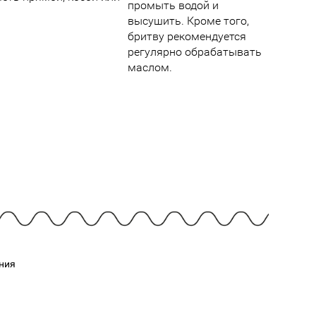
Cмотреть
Cмотреть
промыть водой и
Прочие аксессуары
Все бренды >>
высушить. Кроме того,
бритву рекомендуется
регулярно обрабатывать
маслом.
ния