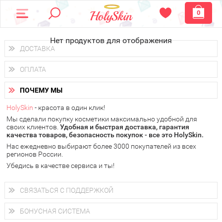
0
Нет продуктов для отображения
ДОСТАВКА
Доставка осуществляется
по всем городам России.
ОПЛАТА
Вы можете выбрать доставку курьером, Почтой России или
получить заказ в пунктах выдачи PickPoint или пункте
Вы можете оплатить свой заказ любым удобным способом:
самовывоза.
ПОЧЕМУ МЫ
наличными деньгами (
QIWI, ЮMoney, WebMoney
);
В 20 городах России доставка осуществляется уже
на
через интернет-банк (Альфа-банк, Сбербанк) и другими
следующий день.
HolySkin
- красота в один клик!
электронными способами.
Мы сделали покупку косметики максимально удобной для
у Вас всегда есть возможность получить
бесплатную
своих клиентов.
доставку от HolySkin.
Удобная и быстрая доставка, гарантия
качества товаров, безопасность покупок - все это HolySkin.
подробнее об условиях доставки и оплаты в Вашем городе
Нас ежедневно выбирают более 3000 покупателей из всех
регионов России.
Убедись в качестве сервиса и ты!
СВЯЗАТЬСЯ С ПОДДЕРЖКОЙ
+7 (800) 707-24-55
Мы будем рады ответить на все Ваши вопросы по работе
БОНУСНАЯ СИСТЕМА
магазина, проконсультировать по товарам, рассказать о