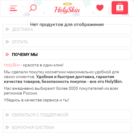
0
Нет продуктов для отображения
ДОСТАВКА
Доставка осуществляется
по всем городам России.
ОПЛАТА
Вы можете выбрать доставку курьером, Почтой России или
получить заказ в пунктах выдачи PickPoint или пункте
Вы можете оплатить свой заказ любым удобным способом:
самовывоза.
ПОЧЕМУ МЫ
наличными деньгами (
QIWI, ЮMoney, WebMoney
);
В 20 городах России доставка осуществляется уже
на
через интернет-банк (Альфа-банк, Сбербанк) и другими
следующий день.
HolySkin
- красота в один клик!
электронными способами.
Мы сделали покупку косметики максимально удобной для
у Вас всегда есть возможность получить
бесплатную
своих клиентов.
доставку от HolySkin.
Удобная и быстрая доставка, гарантия
качества товаров, безопасность покупок - все это HolySkin.
подробнее об условиях доставки и оплаты в Вашем городе
Нас ежедневно выбирают более 3000 покупателей из всех
регионов России.
Убедись в качестве сервиса и ты!
СВЯЗАТЬСЯ С ПОДДЕРЖКОЙ
+7 (800) 707-24-55
Мы будем рады ответить на все Ваши вопросы по работе
БОНУСНАЯ СИСТЕМА
магазина, проконсультировать по товарам, рассказать о