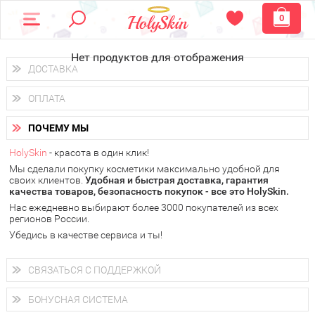
0
Нет продуктов для отображения
ДОСТАВКА
Доставка осуществляется
по всем городам России.
ОПЛАТА
Вы можете выбрать доставку курьером, Почтой России или
получить заказ в пунктах выдачи PickPoint или пункте
Вы можете оплатить свой заказ любым удобным способом:
самовывоза.
ПОЧЕМУ МЫ
наличными деньгами (
QIWI, ЮMoney, WebMoney
);
В 20 городах России доставка осуществляется уже
на
через интернет-банк (Альфа-банк, Сбербанк) и другими
следующий день.
HolySkin
- красота в один клик!
электронными способами.
Мы сделали покупку косметики максимально удобной для
у Вас всегда есть возможность получить
бесплатную
своих клиентов.
доставку от HolySkin.
Удобная и быстрая доставка, гарантия
качества товаров, безопасность покупок - все это HolySkin.
подробнее об условиях доставки и оплаты в Вашем городе
Нас ежедневно выбирают более 3000 покупателей из всех
регионов России.
Убедись в качестве сервиса и ты!
СВЯЗАТЬСЯ С ПОДДЕРЖКОЙ
+7 (800) 707-24-55
Мы будем рады ответить на все Ваши вопросы по работе
БОНУСНАЯ СИСТЕМА
магазина, проконсультировать по товарам, рассказать о