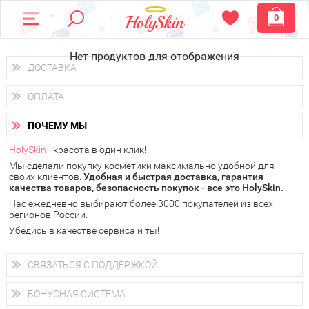
0
Нет продуктов для отображения
ДОСТАВКА
Доставка осуществляется
по всем городам России.
ОПЛАТА
Вы можете выбрать доставку курьером, Почтой России или
получить заказ в пунктах выдачи PickPoint или пункте
Вы можете оплатить свой заказ любым удобным способом:
самовывоза.
ПОЧЕМУ МЫ
наличными деньгами (
QIWI, ЮMoney, WebMoney
);
В 20 городах России доставка осуществляется уже
на
через интернет-банк (Альфа-банк, Сбербанк) и другими
следующий день.
HolySkin
- красота в один клик!
электронными способами.
Мы сделали покупку косметики максимально удобной для
у Вас всегда есть возможность получить
бесплатную
своих клиентов.
доставку от HolySkin.
Удобная и быстрая доставка, гарантия
качества товаров, безопасность покупок - все это HolySkin.
подробнее об условиях доставки и оплаты в Вашем городе
Нас ежедневно выбирают более 3000 покупателей из всех
регионов России.
Убедись в качестве сервиса и ты!
СВЯЗАТЬСЯ С ПОДДЕРЖКОЙ
+7 (800) 707-24-55
Мы будем рады ответить на все Ваши вопросы по работе
БОНУСНАЯ СИСТЕМА
магазина, проконсультировать по товарам, рассказать о